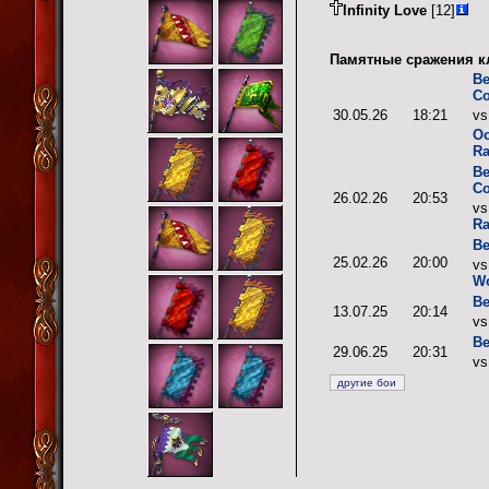
Infinity Love
[12]
Памятные сражения к
В
С
30.05.26
18:21
v
O
R
В
С
26.02.26
20:53
v
R
Ве
25.02.26
20:00
v
Wo
Ве
13.07.25
20:14
v
Ве
29.06.25
20:31
v