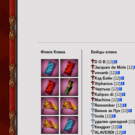
Флаги Клана
Бойцы клана
D O B
[12]
Jacques de Mole
[12]
vovanb
[12]
Кэд Бэйн
[12]
Alpharius
[12]
Чертыш
[12]
Kalipso di
[12]
Machina
[12]
Remember
[12]
Винни зе Пух
[12]
linda
[12]
удален цензурой
[12
Квадрат
[12]
ALAVERDI
[12]