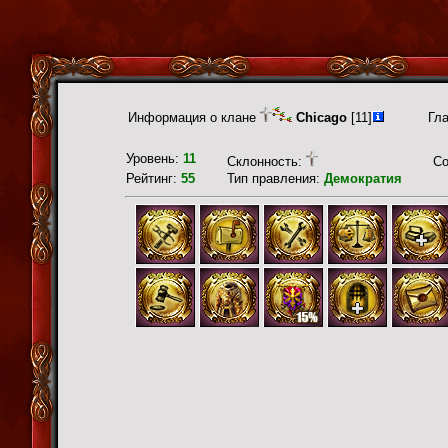
Информация о клане
Chicago
[11]
Гл
Уровень:
11
Склонность:
С
Рейтинг:
55
Тип правления:
Демократия