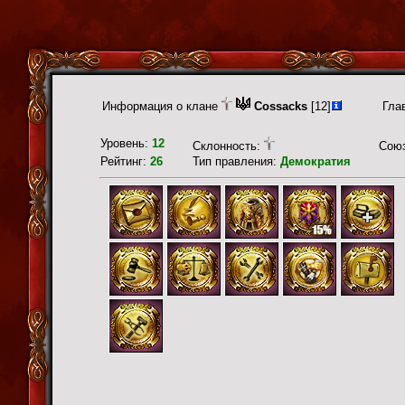
Информация о клане
Cossacks
[12]
Гла
Уровень:
12
Склонность:
Сою
Рейтинг:
26
Тип правления:
Демократия