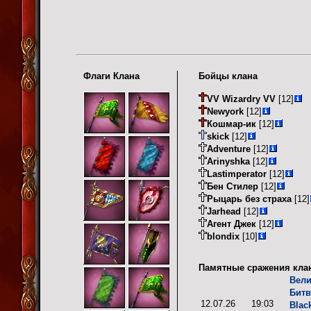
Флаги Клана
Бойцы клана
VV Wizardry VV
[12]
Newyork
[12]
Кошмар-ик
[12]
skick
[12]
Adventure
[12]
Arinyshka
[12]
Lastimperator
[12]
Бен Стилер
[12]
Рыцарь без страха
[12]
Jarhead
[12]
Агент Джек
[12]
blondix
[10]
Памятные сражения кла
Вели
Битв
12.07.26
19:03
Blac