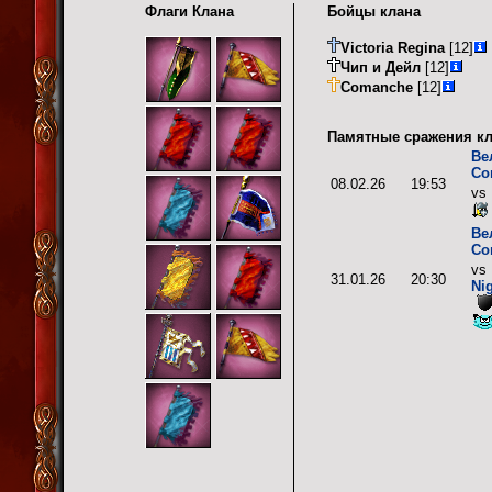
Флаги Клана
Бойцы клана
Victoria Regina
[12]
Чип и Дейл
[12]
Comanche
[12]
Памятные сражения кл
Ве
Со
08.02.26
19:53
vs
Ве
Со
vs
31.01.26
20:30
Ni