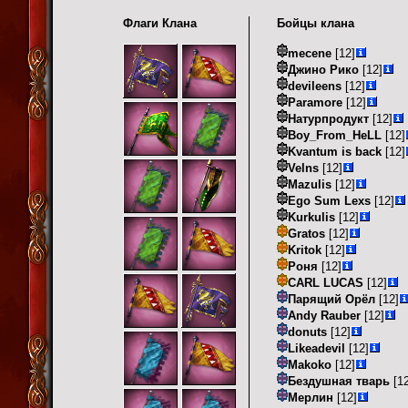
Флаги Клана
Бойцы клана
mecene
[12]
Джино Рико
[12]
devileens
[12]
Paramore
[12]
Натурпродукт
[12]
Boy_From_HeLL
[12]
Kvantum is back
[12]
Velns
[12]
Mazulis
[12]
Ego Sum Lexs
[12]
Kurkulis
[12]
Gratos
[12]
Kritok
[12]
Роня
[12]
CARL LUCAS
[12]
Парящий Орёл
[12]
Andy Rauber
[12]
donuts
[12]
Likeadevil
[12]
Makoko
[12]
Бездушная тварь
[12
Мерлин
[12]