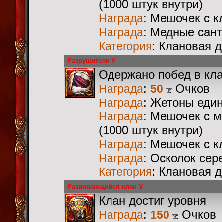
(1000 штук внутри)
: Мешочек с 
Награда
: Медные сан
Награда
: Клановая 
Категория
Разрушители V
Одержано побед в кл
:
Очков
Награда
50
: Жетоны еди
Награда
: Мешочек с 
Награда
(1000 штук внутри)
: Мешочек с 
Награда
: Осколок сер
Награда
: Клановая 
Категория
Развивающийся клан V
Клан достиг уровня
:
Очков
Награда
150