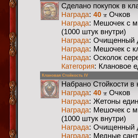
Сделано покупок в кл
:
Очков
Награда
40
: Мешочек с 
Награда
(1000 штук внутри)
: Очищенный 
Награда
: Мешочек с 
Награда
: Осколок сер
Награда
: Клановое 
Категория
Клановая Стойкость IV
Набрано Стойкости в 
:
Очков
Награда
40
: Жетоны еди
Награда
: Мешочек с 
Награда
(1000 штук внутри)
: Очищенный 
Награда
: Медные сан
Награда