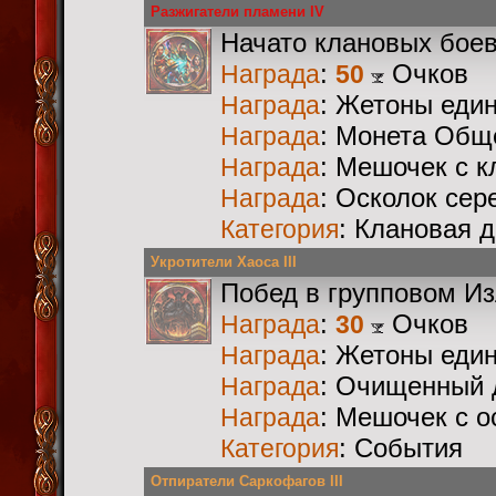
Разжигатели пламени IV
Начато клановых бое
:
Очков
Награда
50
: Жетоны еди
Награда
: Монета Общ
Награда
: Мешочек с 
Награда
: Осколок сер
Награда
: Клановая 
Категория
Укротители Хаоса III
Побед в групповом И
:
Очков
Награда
30
: Жетоны еди
Награда
: Очищенный 
Награда
: Мешочек с 
Награда
: События
Категория
Отпиратели Саркофагов III