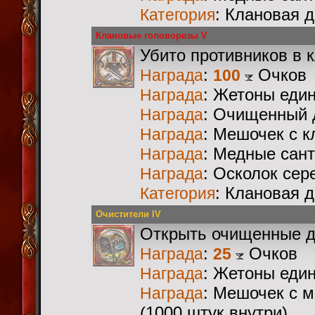
: Клановая 
Категория
Клановые головорезы V
Убито противников в 
:
Очков
Награда
100
: Жетоны еди
Награда
: Очищенный 
Награда
: Мешочек с 
Награда
: Медные сан
Награда
: Осколок сер
Награда
: Клановая 
Категория
Очистители IV
Открыть очищенные 
:
Очков
Награда
25
: Жетоны еди
Награда
: Мешочек с 
Награда
(1000 штук внутри)