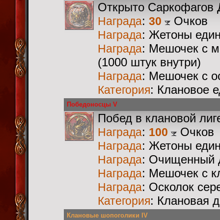
Открыто Саркофагов 
:
Очков
Награда
30
: Жетоны еди
Награда
: Мешочек с 
Награда
(1000 штук внутри)
: Мешочек с 
Награда
: Клановое 
Категория
Победоносцы V
Побед в клановой лиг
:
Очков
Награда
100
: Жетоны еди
Награда
: Очищенный 
Награда
: Мешочек с 
Награда
: Осколок сер
Награда
: Клановая 
Категория
Клановые шопоголики IV