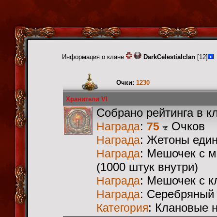
Информация о клане
DarkCelestialclan
[12]
Очки:
1230
Хранители VI
Собрано рейтинга в к
:
Очков
Награда
75
: Жетоны еди
Награда
: Мешочек с 
Награда
(1000 штук внутри)
: Мешочек с 
Награда
: Серебряный
Награда
: Клановые 
Категория