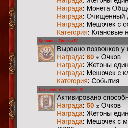
: Жетоны еди
Награда
: Монета Общ
Награда
: Очищенный 
Награда
: Мешочек с 
Награда
: Клановые 
Категория
Кровавые Трофеи IV
Вырвано позвонков у 
:
Очков
Награда
60
: Жетоны еди
Награда
: Мешочек с 
Награда
: События
Категория
Все средства хороши IV
Активировано способ
:
Очков
Награда
50
: Жетоны еди
Награда
: Мешочек с 
Награда