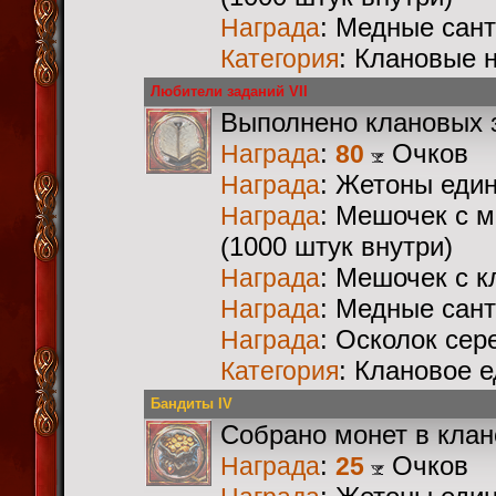
: Медные сан
Награда
: Клановые 
Категория
Любители заданий VII
Выполнено клановых 
:
Очков
Награда
80
: Жетоны еди
Награда
: Мешочек с 
Награда
(1000 штук внутри)
: Мешочек с 
Награда
: Медные сан
Награда
: Осколок сер
Награда
: Клановое 
Категория
Бандиты IV
Собрано монет в кла
:
Очков
Награда
25