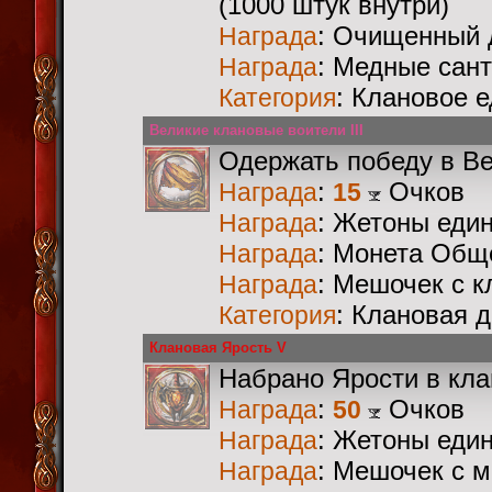
(1000 штук внутри)
: Очищенный 
Награда
: Медные сан
Награда
: Клановое 
Категория
Великие клановые воители III
Одержать победу в В
:
Очков
Награда
15
: Жетоны еди
Награда
: Монета Общ
Награда
: Мешочек с 
Награда
: Клановая 
Категория
Клановая Ярость V
Набрано Ярости в кл
:
Очков
Награда
50
: Жетоны еди
Награда
: Мешочек с 
Награда