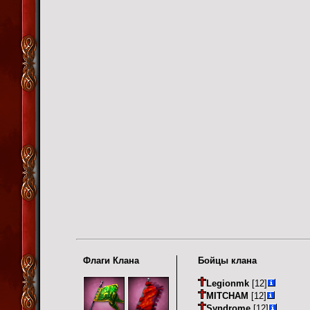
Флаги Клана
Бойцы клана
Legionmk
[12]
MITCHAM
[12]
Syndrome
[12]