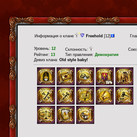
Информация о клане
Freehold
[12]
Гла
Уровень:
12
Склонность:
Сою
Рейтинг:
13
Тип правления:
Демократия
Девиз клана:
Old style baby!