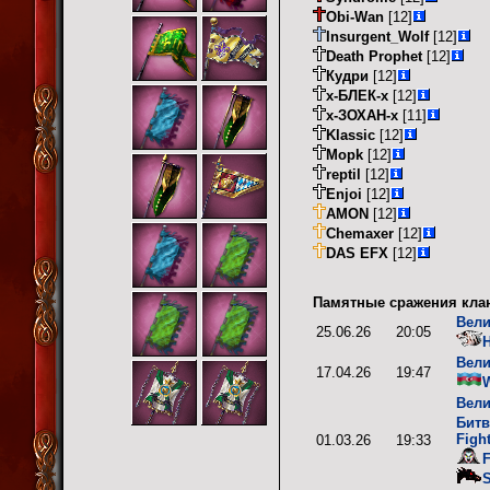
Obi-Wan
[12]
Insurgent_Wolf
[12]
Death Prophet
[12]
Кудри
[12]
х-БЛЕК-х
[12]
х-ЗОХАН-х
[11]
Klassic
[12]
Mopk
[12]
reptil
[12]
Enjoi
[12]
AMON
[12]
Chemaxer
[12]
DAS EFX
[12]
Памятные сражения кла
Вели
25.06.26
20:05
H
Вели
17.04.26
19:47
Вели
Битв
Figh
01.03.26
19:33
S