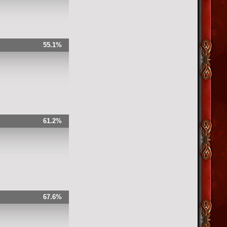
55.1%
61.2%
67.6%