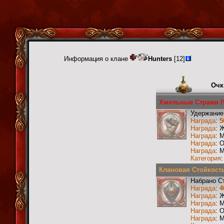
Информация о клане
Hunters
[12]
Очк
Хмельные Стражи I
Удержание
Награда
:
5
Награда
: 
Награда
: 
Награда
: 
Награда
: 
Категория
Клановая Стойкость
Набрано С
Награда
:
4
Награда
: 
Награда
: 
Награда
: 
Награда
: 