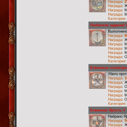
Награда
:
2
Награда
: 
Награда
: 
Награда
: 
Категория
Любители заданий V
Выполнено
Награда
:
8
Награда
: 
Награда
: 
Награда
: 
Награда
: 
Награда
: 
Категория
Клановые головоре
Убито прот
Награда
:
1
Награда
: 
Награда
: 
Награда
: 
Награда
: 
Награда
: 
Категория
Клановая Ярость V
Набрано Я
Награда
:
5
Награда
: 