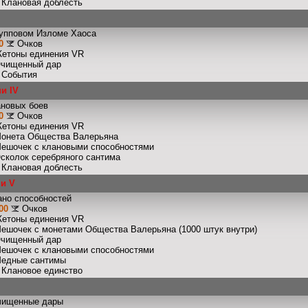
: Клановая доблесть
рупповом Изломе Хаоса
0
Очков
Жетоны единения VR
Очищенный дар
: События
и IV
ановых боев
0
Очков
Жетоны единения VR
Монета Общества Валерьяна
Мешочек с клановыми способностями
Осколок серебряного сантима
: Клановая доблесть
ши V
ано способностей
00
Очков
Жетоны единения VR
Мешочек с монетами Общества Валерьяна (1000 штук внутри)
Очищенный дар
Мешочек с клановыми способностями
Медные сантимы
: Клановое единство
чищенные дары