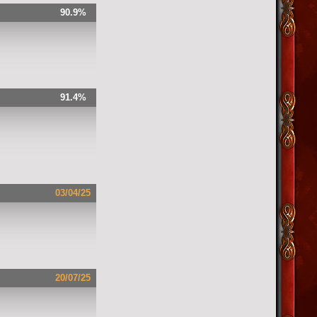
90.9%
91.4%
03/04/25
20/07/25