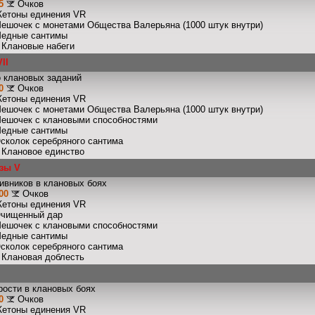
5
Очков
Жетоны единения VR
Мешочек с монетами Общества Валерьяна (1000 штук внутри)
Медные сантимы
: Клановые набеги
II
 клановых заданий
0
Очков
Жетоны единения VR
Мешочек с монетами Общества Валерьяна (1000 штук внутри)
Мешочек с клановыми способностями
Медные сантимы
Осколок серебряного сантима
: Клановое единство
зы V
ивников в клановых боях
00
Очков
Жетоны единения VR
Очищенный дар
Мешочек с клановыми способностями
Медные сантимы
Осколок серебряного сантима
: Клановая доблесть
рости в клановых боях
0
Очков
Жетоны единения VR