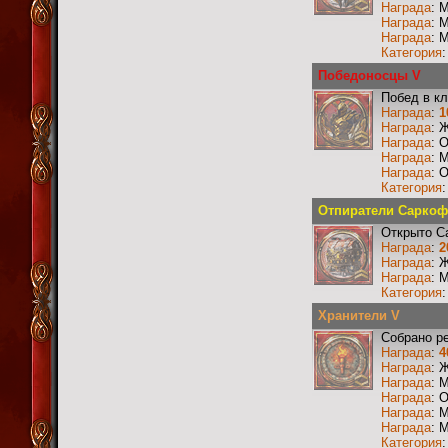
Награда
: 
Награда
: 
Награда
: 
Категория
Победоносцы V
Побед в к
Награда
:
1
Награда
: 
Награда
: 
Награда
: 
Награда
: 
Категория
Отпиратели Саркофа
Открыто С
Награда
:
2
Награда
: 
Награда
: 
Категория
Хранители V
Собрано р
Награда
:
4
Награда
: 
Награда
: 
Награда
: 
Награда
: 
Награда
: 
Категория