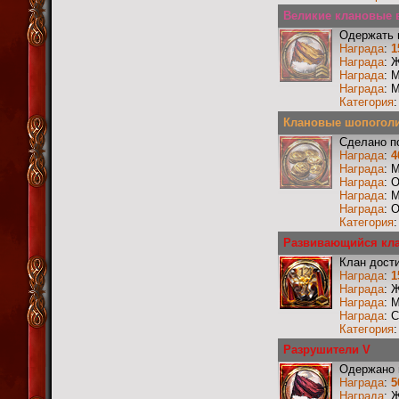
Великие клановые в
Одержать 
Награда
:
1
Награда
: 
Награда
: 
Награда
: 
Категория
Клановые шопоголи
Сделано п
Награда
:
4
Награда
: 
Награда
: 
Награда
: 
Награда
: 
Категория
Развивающийся кл
Клан дости
Награда
:
1
Награда
: 
Награда
: 
Награда
: 
Категория
Разрушители V
Одержано 
Награда
:
5
Награда
: 