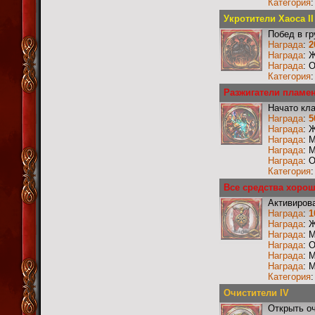
Категория
Укротители Хаоса II
Побед в г
Награда
:
2
Награда
: 
Награда
: 
Категория
Разжигатели пламен
Начато кл
Награда
:
5
Награда
: 
Награда
: 
Награда
: 
Награда
: 
Категория
Все средства хоро
Активиров
Награда
:
1
Награда
: 
Награда
: 
Награда
: 
Награда
: 
Награда
: 
Категория
Очистители IV
Открыть о