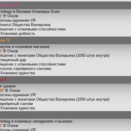
оители III
победу в Великих Клановых Боях
5
Очков
Жетоны единения VR
Монета Общества Валерьяна
Мешочек с клановыми способностями
: Клановая доблесть
ки IV
окупок в клановом магазине
0
Очков
Мешочек с монетами Общества Валерьяна (1000 штук внутри)
Очищенный дар
Мешочек с клановыми способностями
Осколок серебряного сантима
: Клановое единство
ан V
г уровня
50
Очков
Жетоны единения VR
Мешочек с монетами Общества Валерьяна (1000 штук внутри)
Серебряный сантим
: Клановое единство
побед в клановых нападениях и вызовах
0
Очков
Жетоны единения VR