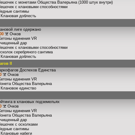
Мешочек с монетами Общества Валерьяна (1000 штук внутри)
Мешочек с клановыми способностями
Медные сантимы
: Клановая доблесть
лановой лиге одержано
00
Очков
Жетоны единения VR
Очищенный дар
Мешочек с клановыми способностями
Осколок серебряного сантима
: Клановая доблесть
гов II
аркофагов Доспехов Единства
0
Очков
Жетоны единения VR
Монета Общества Валерьяна
: Клановое единство
ейтинга в клановых подземельях
0
Очков
Жетоны единения VR
Монета Общества Валерьяна
Очищенный дар
Мешочек с осколками
Медные сантимы
: Клановые набеги