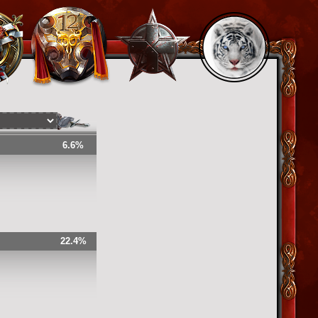
6.6%
22.4%