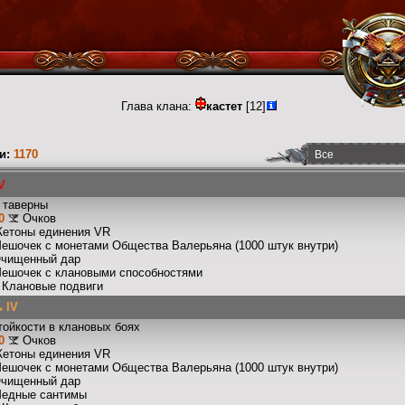
Глава клана:
кастет
[12]
и:
1170
V
 таверны
0
Очков
Жетоны единения VR
Мешочек с монетами Общества Валерьяна (1000 штук внутри)
Очищенный дар
Мешочек с клановыми способностями
: Клановые подвиги
 IV
тойкости в клановых боях
0
Очков
Жетоны единения VR
Мешочек с монетами Общества Валерьяна (1000 штук внутри)
Очищенный дар
Медные сантимы