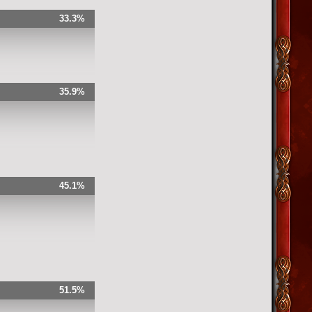
33.3%
35.9%
45.1%
51.5%