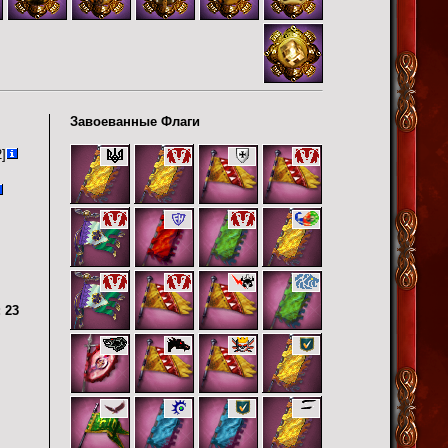
Завоеванные Флаги
]
:
23