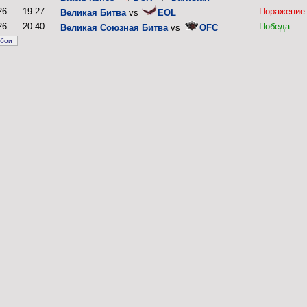
26
19:27
Поражение
Великая Битва
vs
EOL
26
20:40
Победа
Великая Союзная Битва
vs
OFC