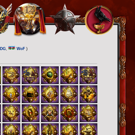
0
oDG
,
WoF
)