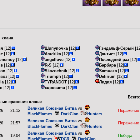
 клана
ия
[12]
Шипупочка
[12]
Гэндальф-Серый
[12
ис
[12]
Amdrika
[12]
Дантист
[12]
honemoy
[12]
angellove
[12]
Последний раз
[12]
us
[12]
R-S
[12]
Барбара
[12]
don
[12]
Skazochnik
[12]
Samuaza
[12]
воз
[12]
Triumph
[12]
Delirium
[12]
ria
[12]
TYRANDOT
[12]
Лидия
[12]
e
[12]
xupocuma
[12]
Всего
ные сражения клана:
Великая Союзная Битва
vs
26
21:12
Поражение
BlackFlames
DarkClan
Hunters
Великая Союзная Битва
vs
26
21:57
Поражение
BlackFlames
DarkClan
Hunters
Великая Союзная Битва
vs
26
19:04
Победа
BlackFlames
DCR
DarkClan