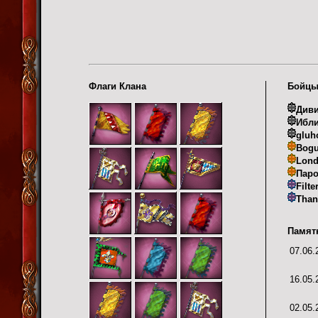
Флаги Клана
Бойцы
Див
Ибл
glu
Bog
Lon
Паро
Filte
Than
Памят
07.06.
16.05.
02.05.