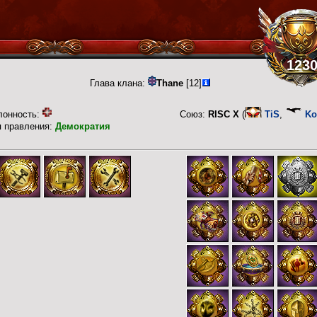
123
Глава клана:
Thane
[12]
лонность:
Союз:
RISC X
(
TiS
,
K
п правления:
Демократия