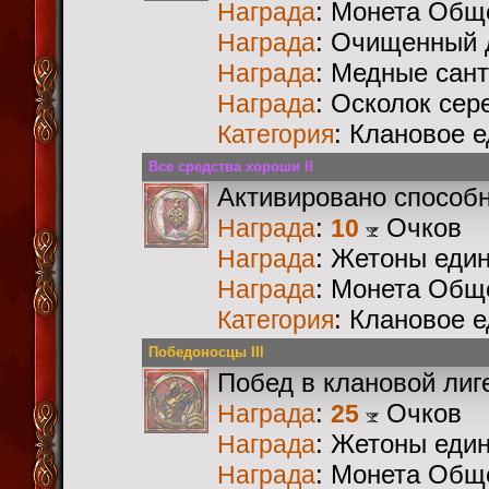
: Монета Общ
Награда
: Очищенный 
Награда
: Медные сан
Награда
: Осколок сер
Награда
: Клановое 
Категория
Все средства хороши II
Активировано способ
:
Очков
Награда
10
: Жетоны еди
Награда
: Монета Общ
Награда
: Клановое 
Категория
Победоносцы III
Побед в клановой лиг
:
Очков
Награда
25
: Жетоны еди
Награда
: Монета Общ
Награда