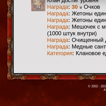
Клан достиг уровня
:
Очков
Награда
30
: Жетоны еди
Награда
: Жетоны еди
Награда
: Мешочек с 
Награда
(1000 штук внутри)
: Очищенный 
Награда
: Медные сан
Награда
: Клановое 
Категория
© 2002 - 202
A