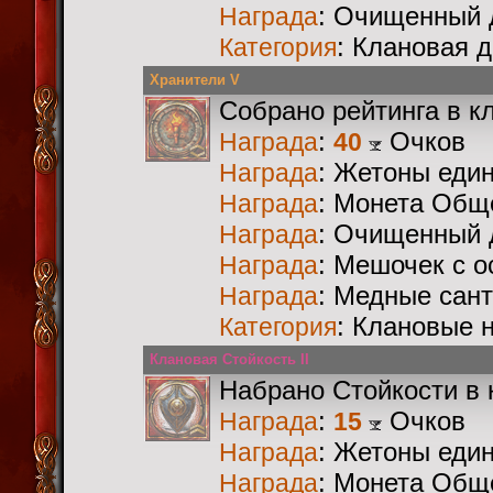
: Очищенный 
Награда
: Клановая 
Категория
Хранители V
Собрано рейтинга в к
:
Очков
Награда
40
: Жетоны еди
Награда
: Монета Общ
Награда
: Очищенный 
Награда
: Мешочек с 
Награда
: Медные сан
Награда
: Клановые 
Категория
Клановая Стойкость II
Набрано Стойкости в 
:
Очков
Награда
15
: Жетоны еди
Награда
: Монета Общ
Награда