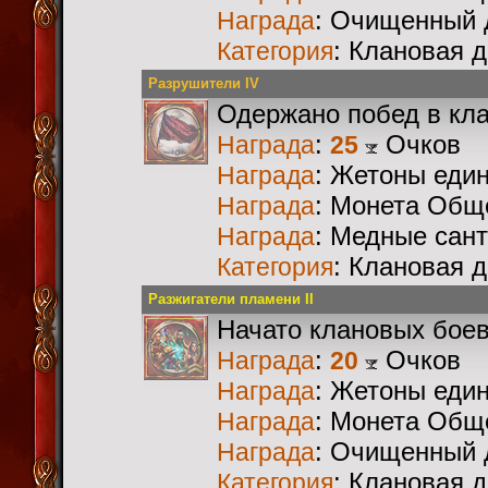
: Очищенный 
Награда
: Клановая 
Категория
Разрушители IV
Одержано побед в кл
:
Очков
Награда
25
: Жетоны еди
Награда
: Монета Общ
Награда
: Медные сан
Награда
: Клановая 
Категория
Разжигатели пламени II
Начато клановых бое
:
Очков
Награда
20
: Жетоны еди
Награда
: Монета Общ
Награда
: Очищенный 
Награда
: Клановая 
Категория