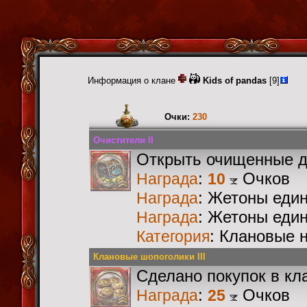
Информация о клане
Kids of pandas
[9]
Очки:
230
Очистители II
Открыть очищенные 
:
Очков
Награда
10
: Жетоны еди
Награда
: Жетоны еди
Награда
: Клановые 
Категория
Клановые шопоголики III
Сделано покупок в кл
:
Очков
Награда
25