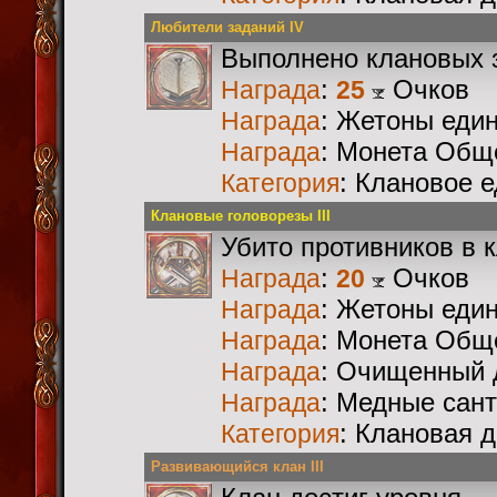
Любители заданий IV
Выполнено клановых 
:
Очков
Награда
25
: Жетоны еди
Награда
: Монета Общ
Награда
: Клановое 
Категория
Клановые головорезы III
Убито противников в 
:
Очков
Награда
20
: Жетоны еди
Награда
: Монета Общ
Награда
: Очищенный 
Награда
: Медные сан
Награда
: Клановая 
Категория
Развивающийся клан III