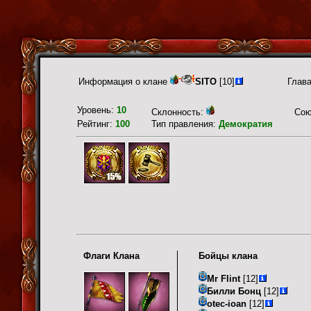
Информация о клане
SITO
[10]
Глав
Уровень:
10
Склонность:
Сою
Рейтинг:
100
Тип правления:
Демократия
Флаги Клана
Бойцы клана
Mr Flint
[12]
Билли Бонц
[12]
otec-ioan
[12]