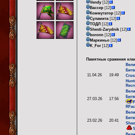
Vendy
[12]
Вассер
[12]
Коммутатор
[12]
Суламита
[12]
ТОДЛ
[12]
Shesti-Zarydnik
[12]
boronn
[12]
Маркиньо
[12]
K_For
[12]
Памятные сражения кла
Вели
Битв
11.04.26
19:49
Crus
Hunt
Recr
Вели
Битв
27.03.26
17:56
P
RFac
Вели
Битв
23.02.26
20:41
Shao
S
Вели