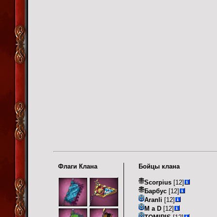
Флаги Клана
Бойцы клана
Scorpius
[12]
Барбус
[12]
Aranli
[12]
M a D
[12]