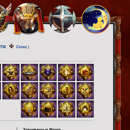
OTW
,
Cross
)
Завоеванные Флаги