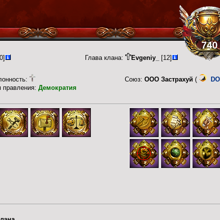
740
0]
Глава клана:
Evgeniy_
[12]
лонность:
Союз:
ООО Застрахуй
(
D
п правления:
Демократия
лана