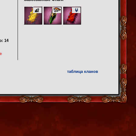
о:
14
е
таблица кланов