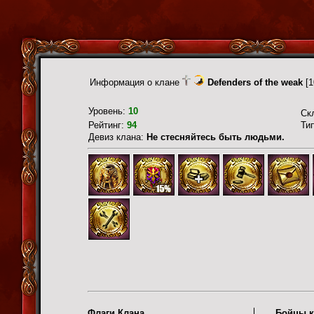
Информация о клане
Defenders of the weak
[1
Уровень:
10
Ск
Рейтинг:
94
Ти
Девиз клана:
Не стесняйтесь быть людьми.
Флаги Клана
Бойцы к