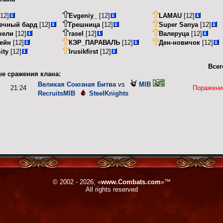
12]
Evgeniy_
[12]
LAMAU
[12]
ечный бард
[12]
Грешница
[12]
Super Sanya
[12]
чели
[12]
rasel
[12]
Валеруца
[12]
ейн
[12]
КЭР_ПАРАВАЛЬ
[12]
Ден-новичок
[12]
ity
[12]
Irusikfirst
[12]
Всег
е сражения клана:
Великая Союзная Битва
vs
MIB
21:24
Поражени
RecruitsMIB
SteelKnights
© 2002 - 2026, «
www.Combats.com
»™
All rights reserved