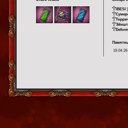
IBESI
[
Сумер
Торри
Эйншт
Deform
Памятны
19.04.26