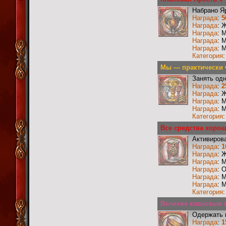
Набрано Я
Награда
:
5
Награда
: 
Награда
: 
Награда
: 
Награда
: 
Категория
Мы — практически ч
Занять одн
Награда
:
2
Награда
: 
Награда
: 
Награда
: 
Категория
Все средства хоро
Активиров
Награда
:
1
Награда
: 
Награда
: 
Награда
: 
Награда
: 
Награда
: 
Категория
Великие клановые в
Одержать 
Награда
:
1