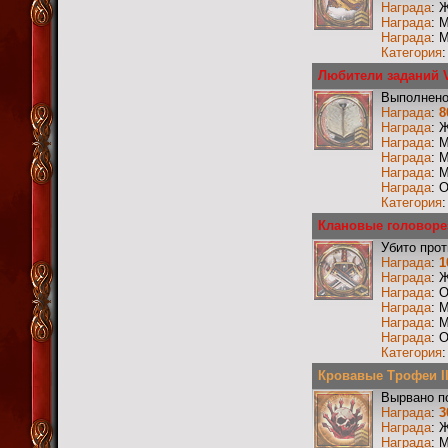
Награда
: 
Награда
: 
Награда
: 
Категория
Любители заданий V
Выполнено
Награда
:
8
Награда
: 
Награда
: 
Награда
: 
Награда
: 
Награда
: 
Категория
Клановые головоре
Убито прот
Награда
:
1
Награда
: 
Награда
: 
Награда
: 
Награда
: 
Награда
: 
Категория
Кровавые Трофеи II
Вырвано по
Награда
:
3
Награда
: 
Награда
: 