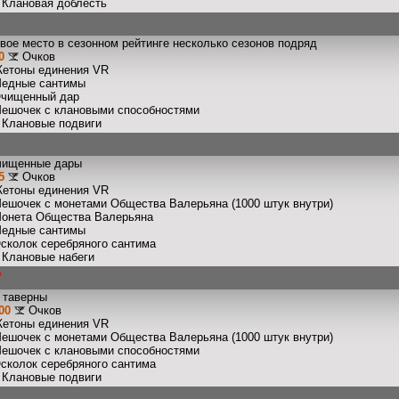
: Клановая доблесть
вое место в сезонном рейтинге несколько сезонов подряд
0
Очков
Жетоны единения VR
Медные сантимы
Очищенный дар
Мешочек с клановыми способностями
: Клановые подвиги
чищенные дары
5
Очков
Жетоны единения VR
Мешочек с монетами Общества Валерьяна (1000 штук внутри)
Монета Общества Валерьяна
Медные сантимы
Осколок серебряного сантима
: Клановые набеги
V
 таверны
00
Очков
Жетоны единения VR
Мешочек с монетами Общества Валерьяна (1000 штук внутри)
Мешочек с клановыми способностями
Осколок серебряного сантима
: Клановые подвиги