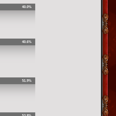
40.0%
40.6%
51.9%
53.8%