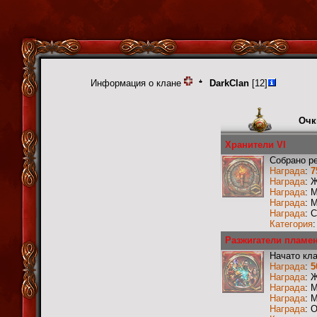
Информация о клане
DarkClan
[12]
Очк
Хранители VI
Собрано р
Награда
:
7
Награда
: 
Награда
: 
Награда
: 
Награда
: 
Категория
Разжигатели пламен
Начато кл
Награда
:
5
Награда
: 
Награда
: 
Награда
: 
Награда
: 