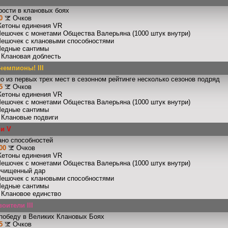
рости в клановых боях
0
Очков
Жетоны единения VR
Мешочек с монетами Общества Валерьяна (1000 штук внутри)
Мешочек с клановыми способностями
Медные сантимы
: Клановая доблесть
емпионы! III
о из первых трех мест в сезонном рейтинге несколько сезонов подряд
5
Очков
Жетоны единения VR
Мешочек с монетами Общества Валерьяна (1000 штук внутри)
Медные сантимы
: Клановые подвиги
ши V
ано способностей
00
Очков
Жетоны единения VR
Мешочек с монетами Общества Валерьяна (1000 штук внутри)
Очищенный дар
Мешочек с клановыми способностями
Медные сантимы
: Клановое единство
оители III
победу в Великих Клановых Боях
5
Очков