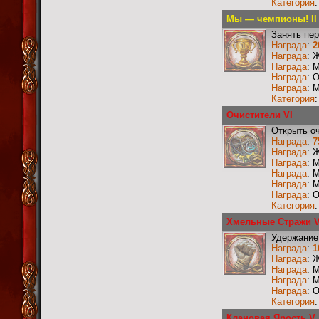
Категория
Мы — чемпионы! II
Занять пер
Награда
:
2
Награда
: 
Награда
: 
Награда
: 
Награда
: 
Категория
Очистители VI
Открыть о
Награда
:
7
Награда
: 
Награда
: 
Награда
: 
Награда
: 
Награда
: 
Категория
Хмельные Стражи 
Удержание
Награда
:
1
Награда
: 
Награда
: 
Награда
: 
Награда
: 
Категория
Клановая Ярость V