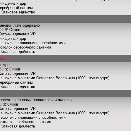
Очищенный дар
Серебряный сантим
: Клановое единство
лановой лиге одержано
00
Очков
Жетоны единения VR
Очищенный дар
Мешочек с клановыми способностями
Осколок серебряного сантима
: Клановая доблесть
ан V
г уровня
50
Очков
Жетоны единения VR
Мешочек с монетами Общества Валерьяна (1000 штук внутри)
Серебряный сантим
: Клановое единство
побед в клановых нападениях и вызовах
0
Очков
Жетоны единения VR
Мешочек с монетами Общества Валерьяна (1000 штук внутри)
Мешочек с клановыми способностями
Осколок серебряного сантима
: Клановая доблесть