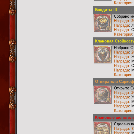
Категория
Бандиты III
Собрано м
Награда
:
2
Награда
: 
Награда
: 
Категория
Клановая Стойкость 
Набрано С
Награда
:
2
Награда
: 
Награда
: 
Награда
: 
Награда
: 
Категория
Отпиратели Саркофа
Открыто С
Награда
:
3
Награда
: 
Награда
: 
Награда
: 
Категория
Клановые шопогол
Сделано п
Награда
:
7
Награда
: 