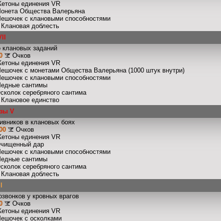
Жетоны единения VR
Монета Общества Валерьяна
Мешочек с клановыми способностями
: Клановая доблесть
II
 клановых заданий
0
Очков
Жетоны единения VR
Мешочек с монетами Общества Валерьяна (1000 штук внутри)
Мешочек с клановыми способностями
Медные сантимы
Осколок серебряного сантима
: Клановое единство
зы V
ивников в клановых боях
00
Очков
Жетоны единения VR
Очищенный дар
Мешочек с клановыми способностями
Медные сантимы
Осколок серебряного сантима
: Клановая доблесть
I
звонков у кровных врагов
0
Очков
Жетоны единения VR
Мешочек с осколками