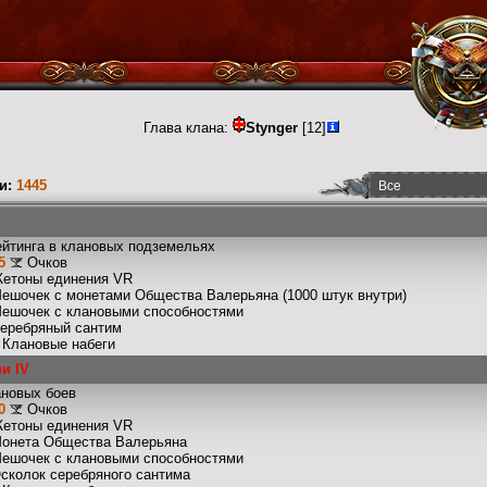
Глава клана:
Stynger
[12]
и:
1445
ейтинга в клановых подземельях
5
Очков
Жетоны единения VR
Мешочек с монетами Общества Валерьяна (1000 штук внутри)
Мешочек с клановыми способностями
Серебряный сантим
: Клановые набеги
и IV
ановых боев
0
Очков
Жетоны единения VR
Монета Общества Валерьяна
Мешочек с клановыми способностями
Осколок серебряного сантима