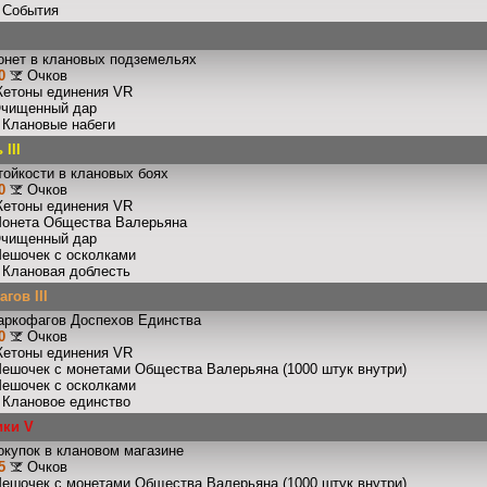
: События
онет в клановых подземельях
0
Очков
Жетоны единения VR
Очищенный дар
: Клановые набеги
III
тойкости в клановых боях
0
Очков
Жетоны единения VR
Монета Общества Валерьяна
Очищенный дар
Мешочек с осколками
: Клановая доблесть
гов III
аркофагов Доспехов Единства
0
Очков
Жетоны единения VR
Мешочек с монетами Общества Валерьяна (1000 штук внутри)
Мешочек с осколками
: Клановое единство
ики V
окупок в клановом магазине
5
Очков
Мешочек с монетами Общества Валерьяна (1000 штук внутри)