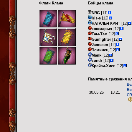
Флаги Клана
Бойцы клана
NRG
[11]
Iris-s
[12]
НАТАЛЬЯ КРИТ
[12]
кошмарыч
[12]
Там-Там
[12]
Gunfighter
[12]
Jameson
[12]
Эсминец
[12]
Mank
[12]
zondr
[12]
Крейзи-Хисп
[12]
Памятные сражения кл
Ве
Би
30.05.26
18:21
C