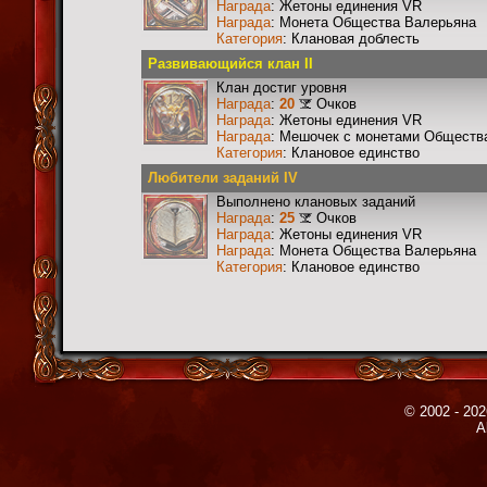
Награда
: Жетоны единения VR
Награда
: Монета Общества Валерьяна
Категория
: Клановая доблесть
Развивающийся клан II
Клан достиг уровня
Награда
:
20
Очков
Награда
: Жетоны единения VR
Награда
: Мешочек с монетами Общества
Категория
: Клановое единство
Любители заданий IV
Выполнено клановых заданий
Награда
:
25
Очков
Награда
: Жетоны единения VR
Награда
: Монета Общества Валерьяна
Категория
: Клановое единство
© 2002 - 202
A