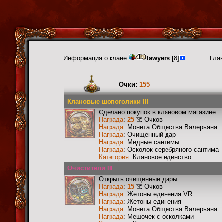
Информация о клане
lawyers
[8]
Гла
Очки:
155
Клановые шопоголики III
Сделано покупок в клановом магазине
Награда
:
25
Очков
Награда
: Монета Общества Валерьяна
Награда
: Очищенный дар
Награда
: Медные сантимы
Награда
: Осколок серебряного сантима
Категория
: Клановое единство
Очистители III
Открыть очищенные дары
Награда
:
15
Очков
Награда
: Жетоны единения VR
Награда
: Жетоны единения
Награда
: Монета Общества Валерьяна
Награда
: Мешочек с осколками