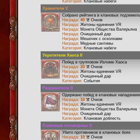
Категория
: Клановые набеги
Хранители V
Собрано рейтинга в клановых подземел
Награда
:
40
Очков
Награда
: Жетоны единения VR
Награда
: Монета Общества Валерьяна
Награда
: Очищенный дар
Награда
: Мешочек с осколками
Награда
: Медные сантимы
Категория
: Клановые набеги
Укротители Хаоса II
Побед в групповом Изломе Хаоса
Награда
:
20
Очков
Награда
: Жетоны единения VR
Награда
: Очищенный дар
Категория
: События
Разрушители II
Одержано побед в клановых нападениях
Награда
:
10
Очков
Награда
: Жетоны единения VR
Награда
: Монета Общества Валерьяна
Награда
: Очищенный дар
Категория
: Клановая доблесть
Клановые головорезы II
Убито противников в клановых боях
Награда
:
10
Очков