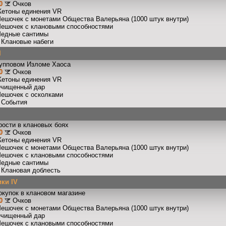
0
Очков
Жетоны единения VR
Мешочек с монетами Общества Валерьяна (1000 штук внутри)
Мешочек с клановыми способностями
Медные сантимы
: Клановые набеги
I
рупповом Изломе Хаоса
0
Очков
Жетоны единения VR
Очищенный дар
Мешочек с осколками
: События
рости в клановых боях
0
Очков
Жетоны единения VR
Мешочек с монетами Общества Валерьяна (1000 штук внутри)
Мешочек с клановыми способностями
Медные сантимы
: Клановая доблесть
ки IV
окупок в клановом магазине
0
Очков
Мешочек с монетами Общества Валерьяна (1000 штук внутри)
Очищенный дар
Мешочек с клановыми способностями