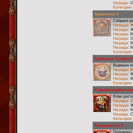
Награда
: 
Категория
Хранители V
Собрано р
Награда
:
4
Награда
: 
Награда
: 
Награда
: 
Награда
: 
Награда
: 
Категория
Кровавые Трофеи I
Вырвано по
Награда
:
6
Награда
: 
Награда
: 
Категория
Развивающийся кл
Клан дости
Награда
:
1
Награда
: 
Награда
: 
Награда
: 
Категория
Разрушители V
Одержано 