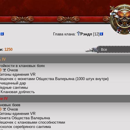
]
Глава клана:
Рэндл
[12]
и:
1250
 IV
тойкости в клановых боях
0
Очков
Жетоны единения VR
Мешочек с монетами Общества Валерьяна (1000 штук внутри)
Очищенный дар
Медные сантимы
: Клановая доблесть
и IV
ановых боев
0
Очков
Жетоны единения VR
Монета Общества Валерьяна
Мешочек с клановыми способностями
Осколок серебряного сантима