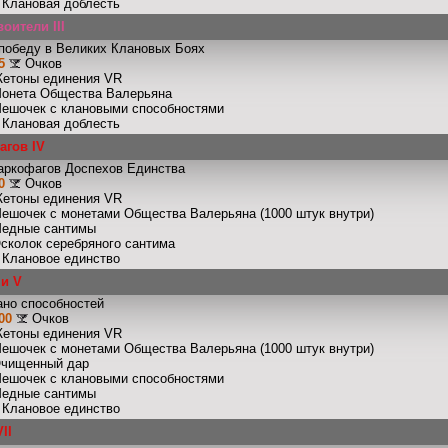
: Клановая доблесть
оители III
победу в Великих Клановых Боях
5
Очков
Жетоны единения VR
Монета Общества Валерьяна
Мешочек с клановыми способностями
: Клановая доблесть
агов IV
аркофагов Доспехов Единства
0
Очков
Жетоны единения VR
Мешочек с монетами Общества Валерьяна (1000 штук внутри)
Медные сантимы
Осколок серебряного сантима
: Клановое единство
ши V
ано способностей
00
Очков
Жетоны единения VR
Мешочек с монетами Общества Валерьяна (1000 штук внутри)
Очищенный дар
Мешочек с клановыми способностями
Медные сантимы
: Клановое единство
II