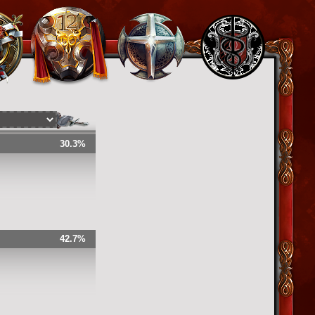
30.3%
42.7%