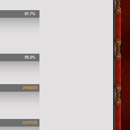
87.7%
95.2%
24/06/25
01/07/25