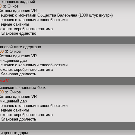
 клановых заданий
0
Очков
Жетоны единения VR
Мешочек с монетами Общества Валерьяна (1000 штук внутри)
Мешочек с клановыми способностями
Медные сантимы
Осколок серебряного сантима
: Клановое единство
лановой лиге одержано
00
Очков
Жетоны единения VR
Очищенный дар
Мешочек с клановыми способностями
Осколок серебряного сантима
: Клановая доблесть
зы V
ивников в клановых боях
00
Очков
Жетоны единения VR
Очищенный дар
Мешочек с клановыми способностями
Медные сантимы
Осколок серебряного сантима
: Клановая доблесть
чищенные дары