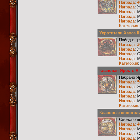
Награда
:
4
Награда
: 
Награда
: 
Награда
: 
Награда
: 
Категория
Укротители Хаоса II
Побед в г
Награда
:
3
Награда
: 
Награда
: 
Награда
: 
Категория
Клановая Ярость V
Набрано Я
Награда
:
5
Награда
: 
Награда
: 
Награда
: 
Награда
: 
Категория
Клановые шопоголи
Сделано п
Награда
:
4
Награда
: 
Награда
: 
Награда
: 