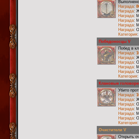
Выполнено
Награда
:
8
Награда
: 
Награда
: 
Награда
: 
Награда
: 
Награда
: 
Категория
Победоносцы V
Побед в к
Награда
:
1
Награда
: 
Награда
: 
Награда
: 
Награда
: 
Категория
Клановые головоре
Убито прот
Награда
:
1
Награда
: 
Награда
: 
Награда
: 
Награда
: 
Награда
: 
Категория
Очистители V
Открыть о