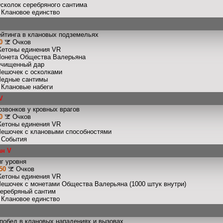
Осколок серебряного сантима
: Клановое единство
ейтинга в клановых подземельях
0
Очков
Жетоны единения VR
Монета Общества Валерьяна
Очищенный дар
Мешочек с осколками
Медные сантимы
: Клановые набеги
V
звонков у кровных врагов
0
Очков
Жетоны единения VR
Мешочек с клановыми способностями
: События
ан V
г уровня
50
Очков
Жетоны единения VR
Мешочек с монетами Общества Валерьяна (1000 штук внутри)
Серебряный сантим
: Клановое единство
побед в клановых нападениях и вызовах