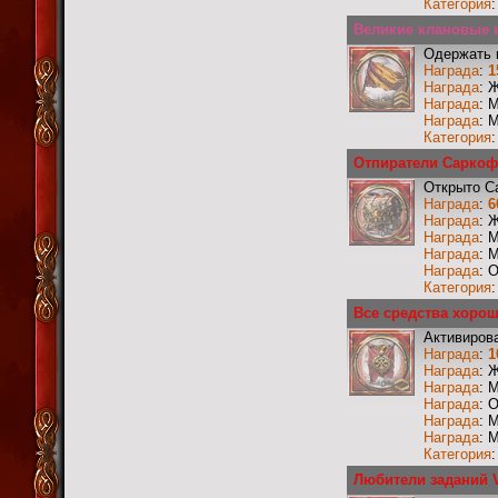
Категория
Великие клановые в
Одержать 
Награда
:
1
Награда
: 
Награда
: 
Награда
: 
Категория
Отпиратели Саркоф
Открыто С
Награда
:
6
Награда
: 
Награда
: 
Награда
: 
Награда
: 
Категория
Все средства хоро
Активиров
Награда
:
1
Награда
: 
Награда
: 
Награда
: 
Награда
: 
Награда
: 
Категория
Любители заданий V