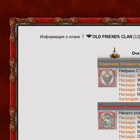
Информация о клане
OLD FRIENDS CLAN
[12
Очк
Клановая Стойкость
Набрано С
Награда
:
4
Награда
: 
Награда
: 
Награда
: 
Награда
: 
Категория
Разжигатели пламен
Начато кл
Награда
:
5
Награда
: 
Награда
: 
Награда
: 
Награда
: 