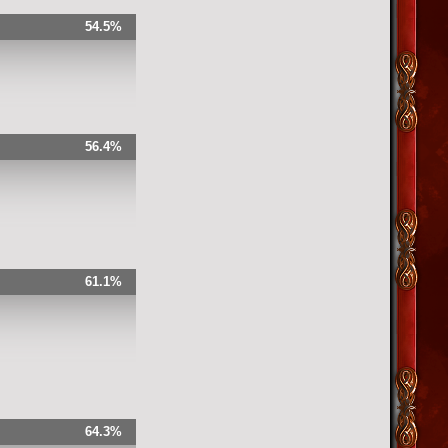
54.5%
56.4%
61.1%
64.3%