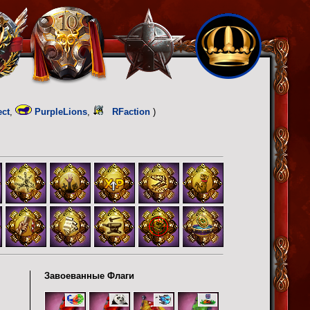
ect
,
PurpleLions
,
RFaction
)
Завоеванные Флаги