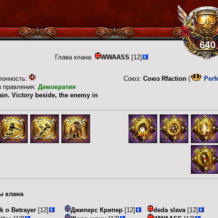
640
Глава клана:
WWAASS
[12]
лонность:
Союз:
Союз Rfaction
(
Perf
п правления:
Демократия
tain. Victory beside, the enemy in
ы клана
k o Betrayer
[12]
Джиперс Крипер
[12]
deda slava
[12]