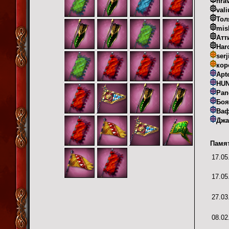
nrav
vali
Тол
mis
Атт
Har
serj
кор
Apt
HU
Pan
Боя
Ваф
Джа
Памят
17.05
17.05
27.03
08.02