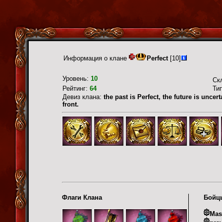
Информация о клане
Perfect
[10]
Уровень:
10
Ск
Рейтинг:
64
Ти
Девиз клана:
the past is Perfect, the future is uncer
front.
Флаги Клана
Бойц
Mas