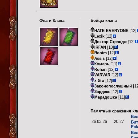
Флаги Клана
Бойцы клана
HATE EVERYONE
[12]
Lexik
[12]
Доктор Стрэндж
[12]
IRFAN
[10]
Ronim
[12]
Assis
[12]
Комарь
[11]
Rohan
[12]
VARVAR
[12]
x-G-x
[12]
Законопослушный
[12
Зардекс
[12]
Марадошка
[11]
Памятные сражения кл
Вел
26.03.26
20:27
Бит
Pal
Вел