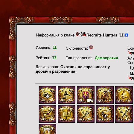
Информация о клане
Recruits Hunters
[11]
Уровень:
11
Склонность:
Со
Рейтинг:
33
Тип правления:
Демократия
Ал
Сос
Девиз клана:
Охотник не спрашивает у
Ц
добычи разрешения
М