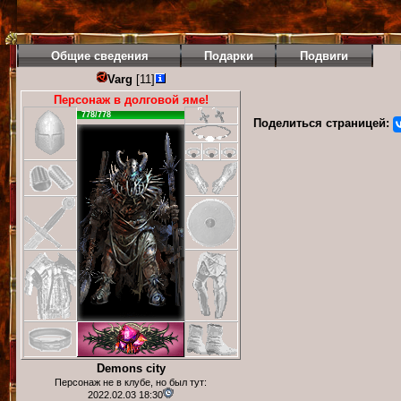
Общие сведения
Подарки
Подвиги
Varg
[11]
Персонаж в долговой яме!
778/778
Поделиться страницей:
Demons city
Персонаж не в клубе, но был тут:
2022.02.03 18:30