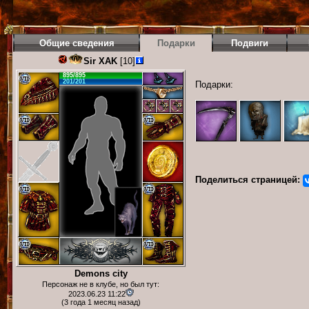
Общие сведения
Подарки
Подвиги
Sir XAK
[10]
895/895
201/201
Подарки:
Поделиться страницей:
Demons city
Персонаж не в клубе, но был тут:
2023.06.23 11:22
(3 года 1 месяц назад)