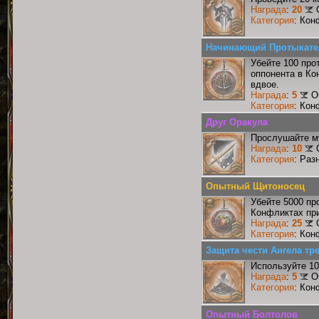
Награда
:
20
Категория
: Кон
Начинающий Протыкате
Убейте 100 про
оппонента в Ко
вдвое.
Награда
:
5
О
Категория
: Кон
Друг Оракула
Прослушайте му
Награда
:
10
Категория
: Раз
Опытный Щитоносец
Убейте 5000 пр
Конфликтах при
Награда
:
25
Категория
: Кон
Защита чести Ангела тре
Используйте 10
Награда
:
5
О
Категория
: Кон
Опытный Болтолов