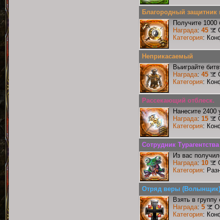
Благородный защитник 
Получите 1000 
Награда
:
45
Категория
: Кон
Неприкасаемый
Выиграйте бит
Награда
:
45
Категория
: Кон
Рассекающий отблеск.
Нанесите 2400 
Награда
:
15
Категория
: Кон
Сотрудник Турагентства
Из вас получил
Награда
:
10
Категория
: Раз
Отряд веры (Волынщик
Взять в групп
Награда
:
5
О
Категория
: Кон