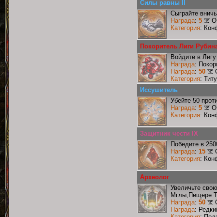
Силы равны II
Сыграйте вничь
Награда
:
5
О
Категория
: Кон
Покоритель Лиги Рубин
Войдите в Лигу
Награда
: Поко
Награда
:
50
Категория
: Тит
Иссушитель
Убейте 50 прот
Награда
:
5
О
Категория
: Кон
Защитник чести IX
Победите в 250
Награда
:
15
Категория
: Кон
Археолог
Увеличьте сво
Мглы,Пещере Т
Награда
:
50
Награда
: Редк
Категория
: Под