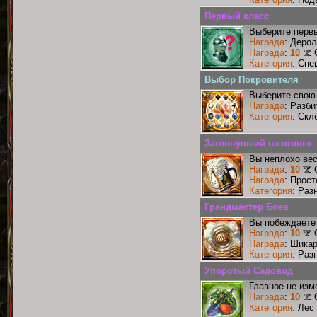
Первый класс
Выберите первы
Награда
: Деро
Награда
:
10
Категория
: Спе
Выбор Покровителя
Выберите свою 
Награда
: Разби
Категория
: Скл
Заглянувший на огонек
Вы неплохо ве
Награда
:
10
Награда
: Прос
Категория
: Раз
Грандмастер Боев
Вы побеждаете 
Награда
:
10
Награда
: Шика
Категория
: Раз
Упоротый Садовод
Главное не изм
Награда
:
10
Категория
: Лес