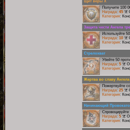
Щит веры X
Получите 100 0
Награда
:
45
Категория
: Кон
Защита чести Ангела тр
Используйте 50
Награда
:
10
Категория
: Кон
Стрелохват
Убейте 50 прот
Награда
:
5
О
Категория
: Кон
Жертва во славу Ангела
Пожертвуйте со
Награда
:
25
Категория
: Кон
Начинающий Провокато
Спровоцируйте 
Награда
:
5
О
Категория
: Кон