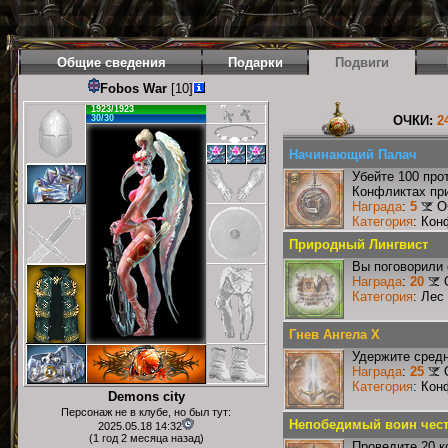
Общие сведения
Подарки
Подвиги
Fobos War
[10]
1923/1923
30/30
ОЧКИ:
2
Начинающий Палач
Убейте 100 про
Конфликтах при
Награда
:
5
О
Категория
: Кон
Природный Лингвист
Вы поговорили 
Награда
:
20
Категория
: Лес
Гнев Ангела X
Удержите средн
Награда
:
25
Категория
: Кон
Demons city
Персонаж не в клубе, но был тут:
Непобедимый воин чест
2025.05.18 14:32
(1 год 2 месяца назад)
Проведите 20 к