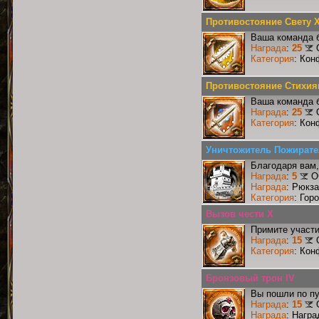
Противостояние Свету 
Ваша команда б
Награда
:
25
Категория
: Кон
Противостояние Стихия
Ваша команда б
Награда
:
25
Категория
: Кон
Уничтожитель Пожирате
Благодаря вам,
Награда
:
5
О
Награда
: Рюкза
Категория
: Гор
Вызов чести X
Примите участи
Награда
:
15
Категория
: Кон
Бронзовый трон IV
Вы пошли по пу
Награда
:
15
Награда
: Награ