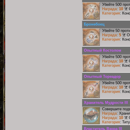
Убейте 500 про
Награда
:
10
Категория
: Кон
Бронебоец
Убейте 50 прот
Награда
:
5
О
Категория
: Кон
Опытный Костолом
Убейте 500 про
Награда
:
10
Категория
: Кон
Опытный Тореадор
Убейте 500 про
Награда
:
10
Категория
: Кон
Хранитель Мудрости III
Совершите подв
Награда
: Храни
Награда
:
10
Категория
: Тит
Властитель Взора III