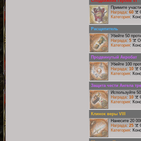
Сподвижник Героев VI
Примите участи
Награда
:
60
Категория
: Кон
Расщепитель
Убейте 50 прот
Награда
:
5
О
Категория
: Кон
Продвинутый Акробат
Убейте 100 про
Награда
:
10
Категория
: Кон
Защита чести Ангела тре
Используйте 50
Награда
:
10
Категория
: Кон
Клинок веры VIII
Нанесите 20 00
Награда
:
25
Категория
: Кон