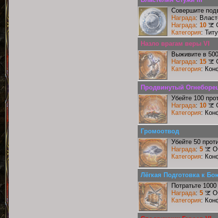
Совершите подв
Награда
: Власт
Награда
:
10
Категория
: Тит
Назло врагам веры VI
Выживите в 50
Награда
:
15
Категория
: Кон
Продвинутый Огнеборе
Убейте 100 про
Награда
:
10
Категория
: Кон
Громоотвод
Убейте 50 прот
Награда
:
5
О
Категория
: Кон
Лёгкая Подготовка к Бо
Потратьте 1000
Награда
:
5
О
Категория
: Кон