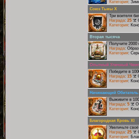
Категория
: Зим
Союз Тьмы X
Три воителя би
Награда
:
25
Категория
: Кон
Вторая тысяча
Получите 2000 
Награда
: Образ
Категория
: Сер
Опытный Уличный Чем
Победите в 100
Награда
:
15
Категория
: Кон
Начинающий Обитатель
Выживите в 10
Награда
:
5
О
Категория
: Кон
Благородная Кровь XI
Увеличьте своё
Награда
:
25
Категория
: Бла