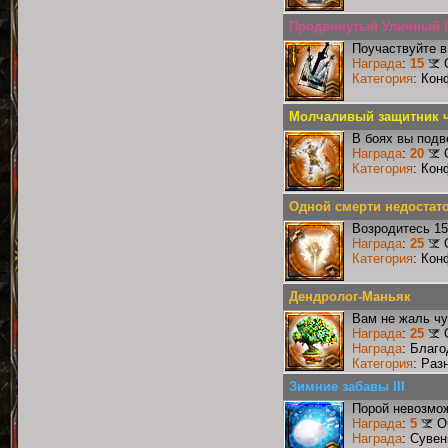
Продвинутый Уличный 
Поучаствуйте в
Награда
:
15
Категория
: Кон
Молчаливый защитник ч
В боях вы подв
Награда
:
20
Категория
: Кон
Одной смерти недостат
Возродитесь 15
Награда
:
25
Категория
: Кон
Дендролог-Маньяк
Вам не жаль чу
Награда
:
25
Награда
: Благ
Категория
: Раз
Зимние забавы III
Порой невозмож
Награда
:
5
О
Награда
: Сувен