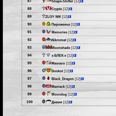
87
Shape-Shifter
[12]
88
Crypto
[12]
89
ZLOY NIK
[12]
90
Пироженка
[12]
91
Memories
[12]
92
Nikromat
[12]
93
Moonshade
[12]
94
х-БЛЕК-х
[12]
95
Massaro
[12]
96
Donkot
[12]
97
Black_Dragon
[12]
98
Maniack
[12]
99
Moondog
[12]
100
Дивия
[12]