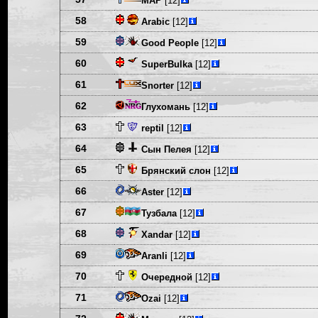
МАР
[12]
58
Arabic
[12]
59
Good People
[12]
60
SuperBulka
[12]
61
Snorter
[12]
62
Глухомань
[12]
63
reptil
[12]
64
Сын Пелея
[12]
65
Брянский слон
[12]
66
Aster
[12]
67
Тузбала
[12]
68
Xandar
[12]
69
Aranli
[12]
70
Очередной
[12]
71
Ozai
[12]