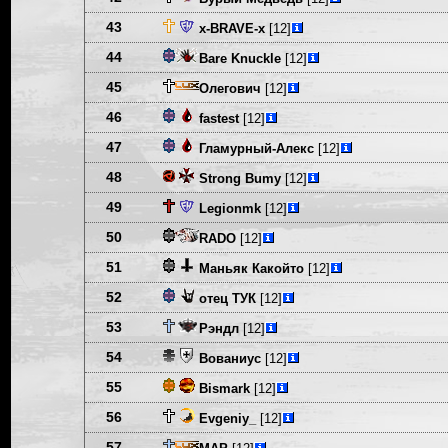
43
x-BRAVE-x
[12]
44
Bare Knuckle
[12]
45
Олегович
[12]
46
fastest
[12]
47
Гламурный-Алекс
[12]
48
Strong Bumy
[12]
49
Legionmk
[12]
50
RADO
[12]
51
Маньяк Какойто
[12]
52
отец ТУК
[12]
53
Рэндл
[12]
54
Вованиус
[12]
55
Bismark
[12]
56
Evgeniy_
[12]
57