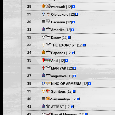
28
warewolf
[12]
29
Ole Lukoie
[12]
30
Василич
[12]
31
Amdrika
[12]
32
Dasov
[12]
33
THE EXORCIST
[12]
34
Паровоз
[12]
35
Anci
[12]
36
MANIYAK
[12]
37
angellove
[12]
38
KING OF ARMENIA
[12]
39
Spiritous
[12]
40
Sensimiliya
[12]
41
ATTEST
[12]
42
Бурый Медведь
[12]