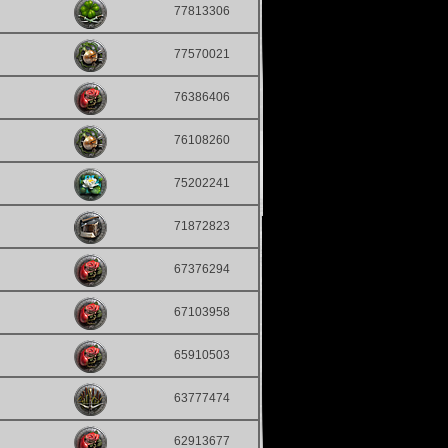
77813306
77570021
76386406
76108260
75202241
71872823
67376294
67103958
65910503
63777474
62913677