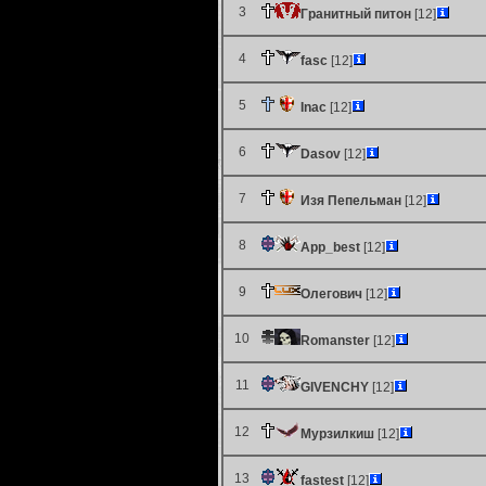
3
Гранитный питон
[12]
4
fasc
[12]
5
Inac
[12]
6
Dasov
[12]
7
Изя Пепельман
[12]
8
App_best
[12]
9
Олегович
[12]
10
Romanster
[12]
11
GIVENCHY
[12]
12
Мурзилкиш
[12]
13
fastest
[12]