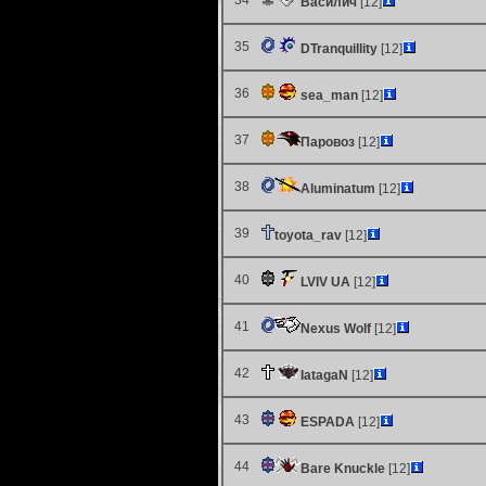
34
Василич
[12]
35
DTranquillity
[12]
36
sea_man
[12]
37
Паровоз
[12]
38
Aluminatum
[12]
39
toyota_rav
[12]
40
LVIV UA
[12]
41
Nexus Wolf
[12]
42
IatagaN
[12]
43
ESPADA
[12]
44
Bare Knuckle
[12]