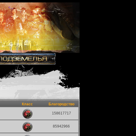
Класс
Благородство
158617717
85942966