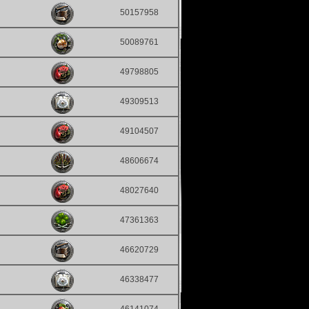
50157958
50089761
49798805
49309513
49104507
48606674
48027640
47361363
46620729
46338477