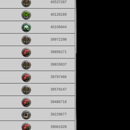
40537287
40128189
40106844
39972298
39856271
39833637
39797466
39579147
39486718
39229677
39061028