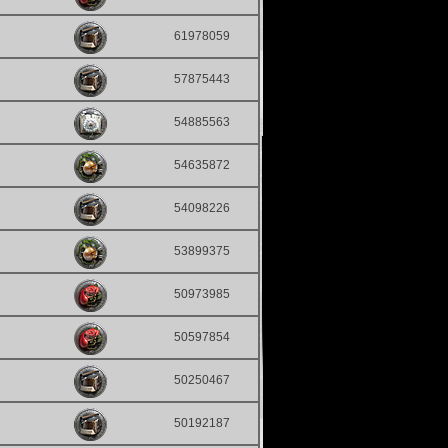
61978059
57875443
54885563
54635872
54098226
53899375
50973985
50597854
50250467
50192187