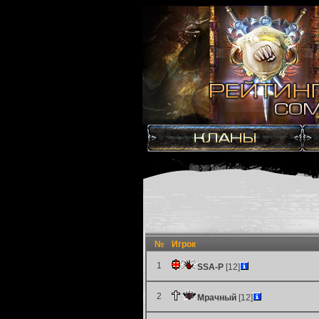
№
Игрок
1
SSA-P
[12]
2
Мрачный
[12]