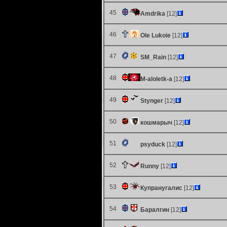
45
Amdrika
[12]
46
Ole Lukoie
[12]
47
SM_Rain
[12]
48
M-aloletk-a
[12]
49
Stynger
[12]
50
кошмарыч
[12]
51
psyduck
[12]
52
Runny
[12]
53
Купранугалис
[12]
54
Баралгин
[12]