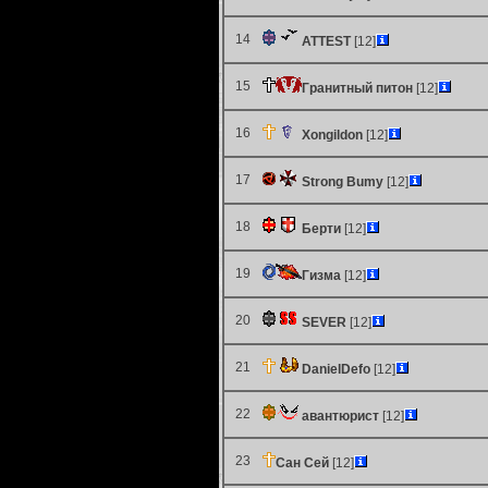
14
ATTEST
[12]
15
Гранитный питон
[12]
16
Xongildon
[12]
17
Strong Bumy
[12]
18
Берти
[12]
19
Гизма
[12]
20
SEVER
[12]
21
DanielDefo
[12]
22
авантюрист
[12]
23
Сан Сей
[12]