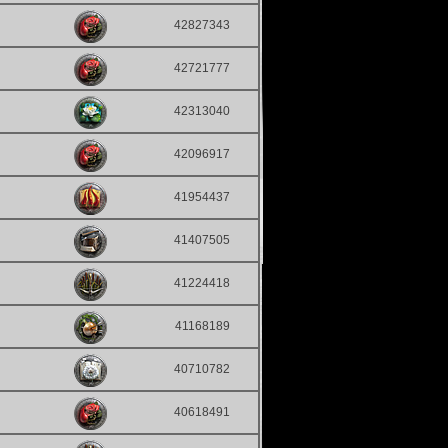
42827343
42721777
42313040
42096917
41954437
41407505
41224418
41168189
40710782
40618491