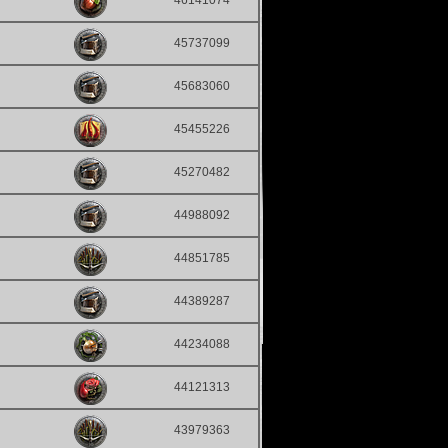
46141074
45737099
45683060
45455226
45270482
44988092
44851785
44389287
44234088
44121313
43979363