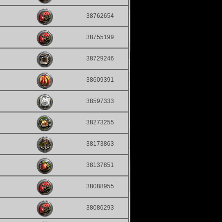
38762654
38755199
38729246
38609391
38597333
38273255
38173863
38137851
38088955
38086293