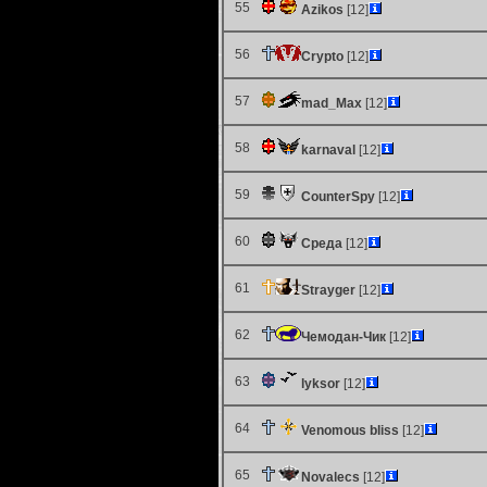
55
Azikos
[12]
56
Crypto
[12]
57
mad_Max
[12]
58
karnaval
[12]
59
CounterSpy
[12]
60
Среда
[12]
61
Strayger
[12]
62
Чемодан-Чик
[12]
63
lyksor
[12]
64
Venomous bliss
[12]
65
Novalecs
[12]