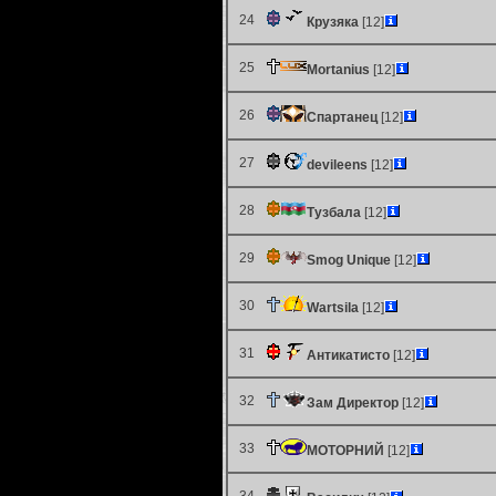
24
Крузяка
[12]
25
Mortanius
[12]
26
Спартанец
[12]
27
devileens
[12]
28
Тузбала
[12]
29
Smog Unique
[12]
30
Wartsila
[12]
31
Антикатисто
[12]
32
Зам Директор
[12]
33
МОТОРНИЙ
[12]