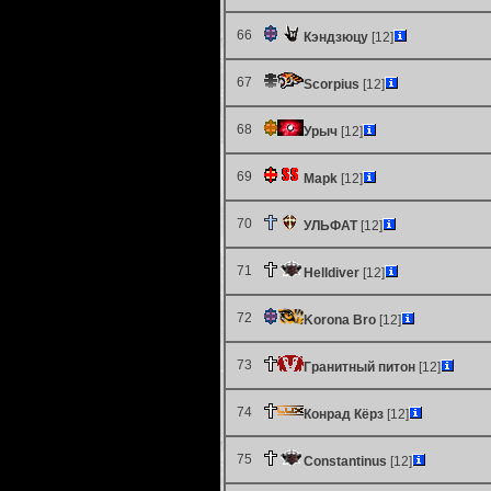
66
Кэндзюцу
[12]
67
Scorpius
[12]
68
Урыч
[12]
69
Mapk
[12]
70
УЛЬФАТ
[12]
71
Helldiver
[12]
72
Korona Bro
[12]
73
Гранитный питон
[12]
74
Конрад Кёрз
[12]
75
Constantinus
[12]