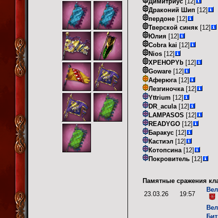
Димитриус
[12]
Драконий Шип
[12]
пердоне
[12]
Тверской синяк
[12]
Юлия
[12]
Cobra kai
[12]
Nios
[12]
XPEHOPYb
[12]
Goware
[12]
Аферюга
[12]
Лезгиночка
[12]
Yttrium
[12]
DR_acula
[12]
LAMPASOS
[12]
READYGO
[12]
Баракус
[12]
Кастиэл
[12]
Котопсина
[12]
Покровитель
[12]
Памятные сражения кла
Вел
23.03.26
19:57
Вел
Бит