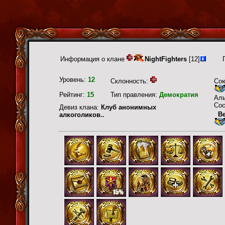
Информация о клане
NightFighters
[12]
Уровень:
12
Склонность:
Со
Рейтинг:
15
Тип правления:
Демократия
Ал
Сос
Девиз клана:
Клуб анонимных
В
алкоголиков..