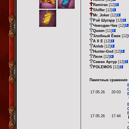
Ramiras
[12]
Shiffer
[12]
Mr_Joker
[12]
Рэй Шугарр
[12]
Чемодан-Чик
[12]
Queen
[11]
Злобный Ёжик
[12]
A X E
[12]
Anleb
[12]
Hunter-God
[12]
Ляля
[12]
Семен Артур
[12]
POLEMOS
[12]
Памятные сражения 
17.05.26
20:03
17.05.26
17:44