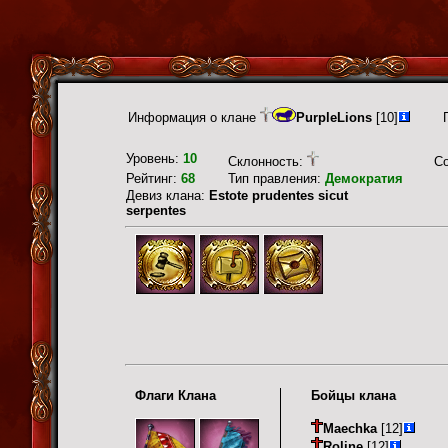
Информация о клане
PurpleLions
[10]
Уровень:
10
Склонность:
С
Рейтинг:
68
Тип правления:
Демократия
Девиз клана:
Estote prudentes sicut
serpentes
Флаги Клана
Бойцы клана
Maechka
[12]
Roline
[12]