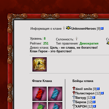
Информация о клане
UnknownHeroes
[8]
Уровень:
8
Склонность:
С
Рейтинг:
251
Тип правления:
Демократия
Девиз клана:
Цель - не слава, не богатство!
Клан Герои - это братство!
Флаги Клана
Бойцы клана
devil smile
[9]
Полистирол
[12]
Barsyg
[12]
Береза
[12]
XAPOH
[12]