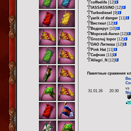
coffeelife
[12]
IASSASSINO
[12]
Turbodiesel
[9]
yarik of danger
[11]
Вистиал
[12]
Водокрут
[10]
Морской-Ангел
[12]
Groznuj topor
[12]
ОАО Литмаш
[12]
Pink Hat
[11]
Сефчик
[11]
Allegri_N
[12]
Памятные сражения кл
Ве
Со
vs
31.01.26
20:30
Ni