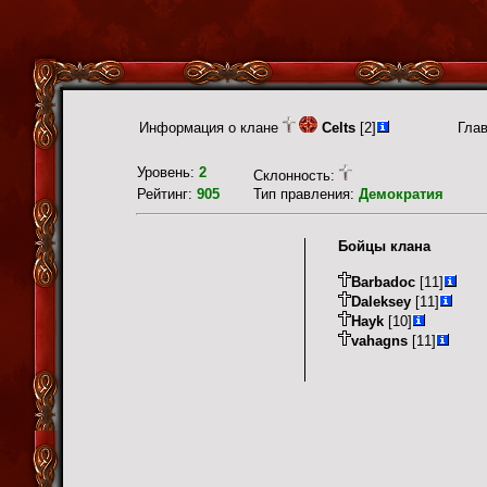
Информация о клане
Celts
[2]
Гла
Уровень:
2
Склонность:
Рейтинг:
905
Тип правления:
Демократия
Бойцы клана
Barbadoc
[11]
Daleksey
[11]
Hayk
[10]
vahagns
[11]