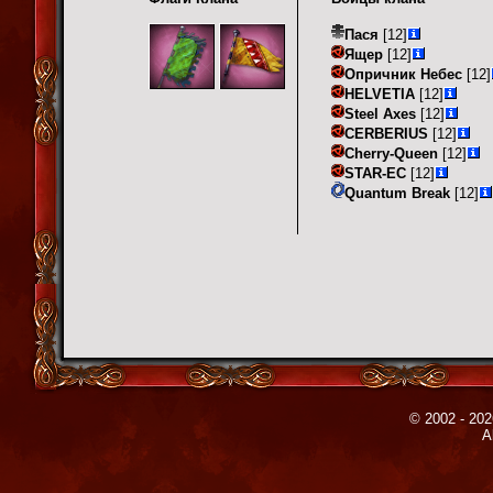
Пася
[12]
Ящер
[12]
Опричник Небес
[12]
HELVETIA
[12]
Steel Axes
[12]
CERBERIUS
[12]
Cherry-Queen
[12]
STAR-EC
[12]
Quantum Break
[12]
© 2002 - 202
A