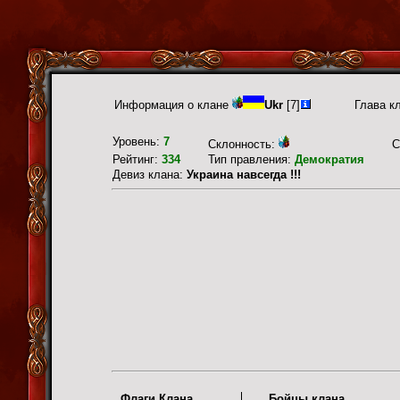
Информация о клане
Ukr
[7]
Глава к
Уровень:
7
Склонность:
С
Рейтинг:
334
Тип правления:
Демократия
Девиз клана:
Украина навсегда !!!
Флаги Клана
Бойцы клана