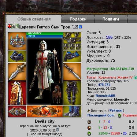
Общие сведения
Подарки
Подвиги
Царевич Гектор Сын Трои
[12]
Сила:
3
7875/7875
69/69
Ловкость:
586
(257 + 329)
Интуиция:
3
Выносливость:
31
Интеллект:
0
Мудрость:
0
Духовность:
75
Могущество: 159 683 694 219
Уровень: 12
Титул: Хранитель Жизни IV
Уровень благородства: 185
Побед:
478 271
Поражений: 51 525
Ничьих: 306
Клан:
RecruitsMIB
Место рождения:
Mooncity
День рождения персонажа: 13.11
Бои чести: (
Рейтинг
)
Последний бой
:
Поражен
Devils city
1
-
7
-
0
2
Персонаж не в клубе, но был тут:
8
-
13
-
0
6
2026.08.09 00:11
21049
-
25269
-
25
20
(1 час 38 минут назад)