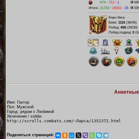
674
-
712
-
1
69
Итого:
21732
-
26001
-
26
20
Клан-Лига:
Боёв:
1118
(
38/45
)
Побед:
468
(
28/30
)
Побед подряд:
0
(
0
Анкетные
Имя: Гектор
Пол: Мужской
Город: рядом с Любимой
Увлечения / хобби:
http://scrolls.combats.com/~Ларса/1352372.html
Поделиться страницей: