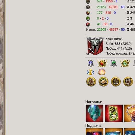
574
-
1950
-
1
12
21123
-
42281
-
48
42
177
-
316
-
0
24
0
-
2
-
0
3
41
-
68
-
0
46
Итого:
22905
-
46767
-
50
46
Клан-Лига:
Боёв:
863
(
23/30
)
Побед:
444
(
4/10
)
Побед подряд:
2
(
2
Награды:
Подарки: