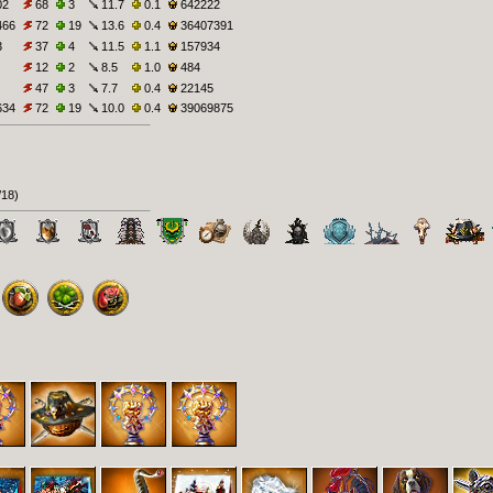
02
68
3
11.7
0.1
642222
466
72
19
13.6
0.4
36407391
3
37
4
11.5
1.1
157934
12
2
8.5
1.0
484
47
3
7.7
0.4
22145
634
72
19
10.0
0.4
39069875
/18
)