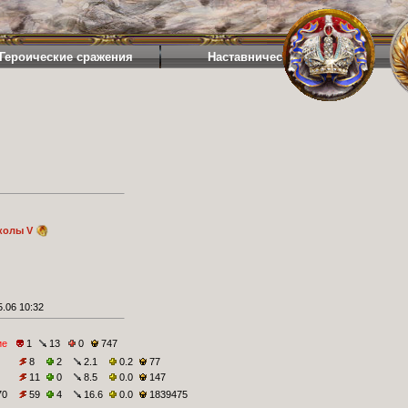
Героические сражения
Наставничество
колы V
.06 10:32
ие
1
13
0
747
8
2
2.1
0.2
77
11
0
8.5
0.0
147
70
59
4
16.6
0.0
1839475