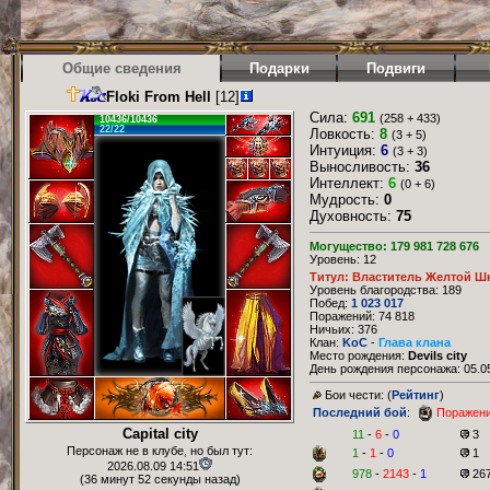
Общие сведения
Подарки
Подвиги
Floki From Hell
[12]
Сила:
691
(258 + 433)
10436/10436
22/22
Ловкость:
8
(3 + 5)
Интуиция:
6
(3 + 3)
Выносливость:
36
Интеллект:
6
(0 + 6)
Мудрость:
0
Духовность:
75
Могущество: 179 981 728 676
Уровень: 12
Титул: Властитель Желтой Ш
Уровень благородства: 189
Побед:
1 023 017
Поражений: 74 818
Ничьих: 376
Клан:
KoC
-
Глава клана
Место рождения:
Devils city
День рождения персонажа: 05.05
Бои чести: (
Рейтинг
)
Последний бой
:
Поражен
Capital city
11
-
6
-
0
3
Персонаж не в клубе, но был тут:
1
-
1
-
0
1
2026.08.09 14:51
978
-
2143
-
1
26
(36 минут 52 секунды назад)