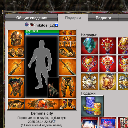
Общие сведения
Подарки
Подвиги
nikitos
[12]
8211/8211
9/9
Награды:
Подарки:
Demons city
Персонаж не в клубе, но был тут:
2025.08.14 22:53
(11 месяцев 4 недели назад)