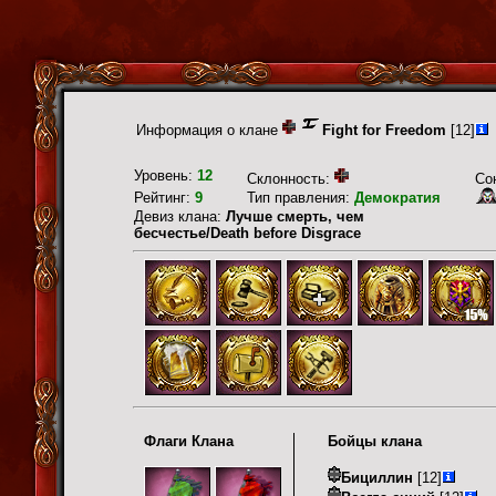
Информация о клане
Fight for Freedom
[12]
Уровень:
12
Склонность:
Со
Рейтинг:
9
Тип правления:
Демократия
Девиз клана:
Лучше смерть, чем
бесчестье/Death before Disgrace
Флаги Клана
Бойцы клана
Бициллин
[12]