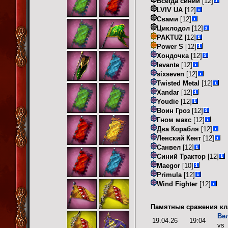
Всегда синий
[12]
LVIV UA
[12]
Свами
[12]
Циклодол
[12]
PAKTUZ
[12]
Power S
[12]
Хондочка
[12]
levante
[12]
sixseven
[12]
Twisted Metal
[12]
Xandar
[12]
Youdie
[12]
Воин Гроз
[12]
Гном макс
[12]
Два Корабля
[12]
Ленский Кент
[12]
Санвел
[12]
Синий Трактор
[12]
Maegor
[10]
Primula
[12]
Wind Fighter
[12]
Памятные сражения кл
Ве
19.04.26
19:04
vs