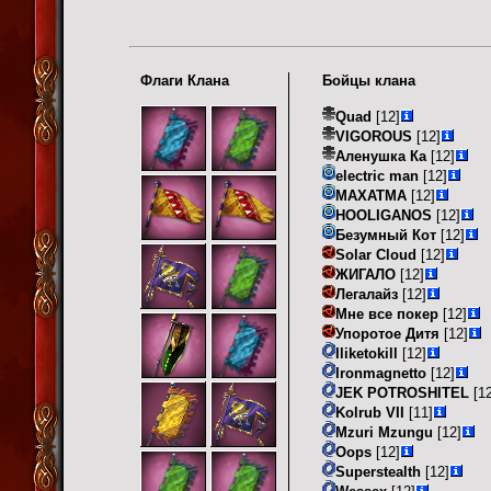
Флаги Клана
Бойцы клана
Quad
[12]
VIGOROUS
[12]
Аленушка Ка
[12]
electric man
[12]
МАХАТМА
[12]
HOOLIGANOS
[12]
Безумный Кот
[12]
Solar Cloud
[12]
ЖИГАЛО
[12]
Легалайз
[12]
Мне все покер
[12]
Упоротое Дитя
[12]
Iliketokill
[12]
Ironmagnetto
[12]
JEK POTROSHITEL
[12
Kolrub VII
[11]
Mzuri Mzungu
[12]
Oops
[12]
Superstealth
[12]