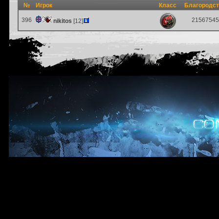
№
Игрок
Класс
Благородс
396
21567545
nikitos
[12]