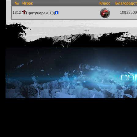
№
Игрок
Класс
Благородс
1312
10922500
Протуберан
[10]