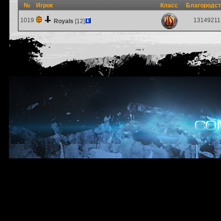
№
Игрок
Класс
Благородс
1019
13149211
Royals
[12]