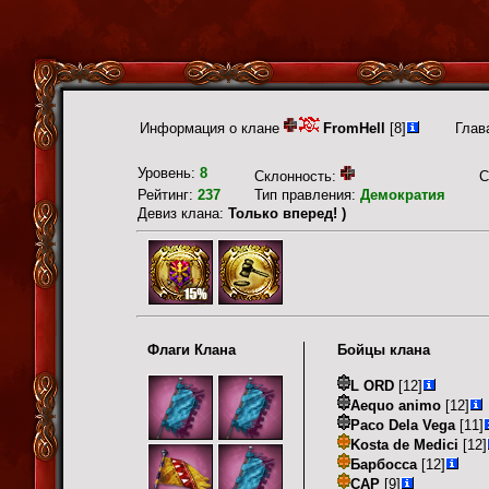
Информация о клане
FromHell
[8]
Глав
Уровень:
8
Склонность:
С
Рейтинг:
237
Тип правления:
Демократия
Девиз клана:
Только вперед! )
Флаги Клана
Бойцы клана
L ORD
[12]
Aequo animo
[12]
Paco Dela Vega
[11]
Kosta de Medici
[12]
Барбосса
[12]
САР
[9]