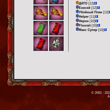
ДАТО
[12]
Енисей
[12]
Убойный План
[12]
Helper
[11]
Нерон
[10]
Flourait
[10]
Макс Супер
[10]
© 2002 - 202
A