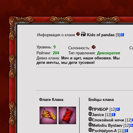
Информация о клане
Kids of pandas
[9]
Уровень:
9
Склонность:
С
Рейтинг:
204
Тип правления:
Демократия
Девиз клана:
Меч и щит, наши обновки. Мы
дети мечты, мы дети тусовки!
Флаги Клана
Бойцы клана
ПРИБОР
[12]
Janice
[12]
Спокойной ночи
[12]
Mefodiu Byslaev
[12]
Pochtalyon-A
[11]