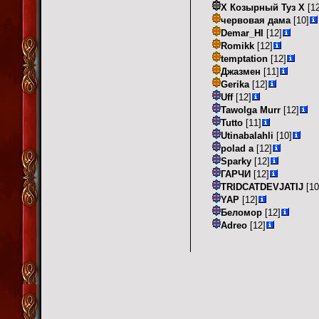
Х Козырный Туз Х
[12
червовая дама
[10]
Demar_HI
[12]
Romikk
[12]
temptation
[12]
Джазмен
[11]
Gerika
[12]
Uff
[12]
Tawolga Murr
[12]
Tutto
[11]
Utinabalahli
[10]
polad a
[12]
Sparky
[12]
ГАРЧИ
[12]
TRIDCATDEVJATIJ
[10
YAP
[12]
Беломор
[12]
Adreo
[12]