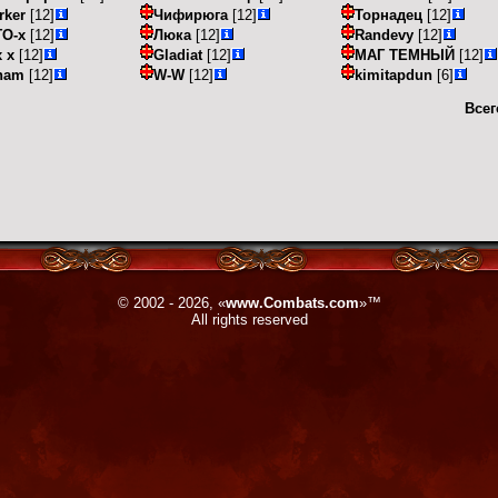
rker
[12]
Чифирюга
[12]
Торнадец
[12]
ГО-х
[12]
Люка
[12]
Randevy
[12]
x x
[12]
Gladiat
[12]
МАГ ТЕМНЫЙ
[12]
ham
[12]
W-W
[12]
kimitapdun
[6]
Всег
© 2002 - 2026, «
www.Combats.com
»™
All rights reserved