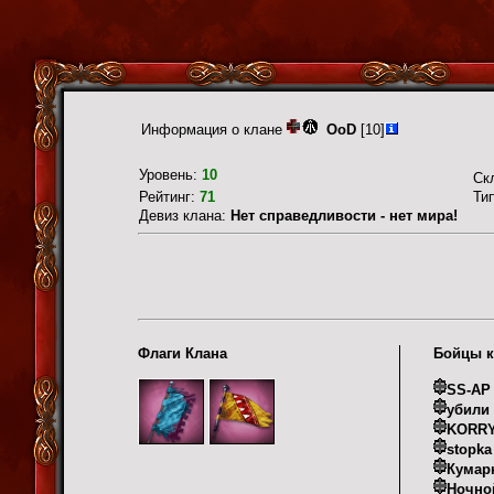
Информация о клане
OoD
[10]
Уровень:
10
Ск
Рейтинг:
71
Ти
Девиз клана:
Нет справедливости - нет мира!
Флаги Клана
Бойцы к
SS-AP
убили
KORR
stopka
Кумар
Ночно