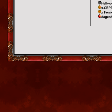
Hellwo
х-СЕР
x Feni
dagen