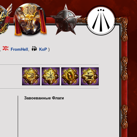
,
FromHell
,
KoP
)
Завоеванные Флаги