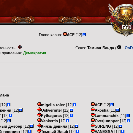
560
Глава клана:
ACF
[12]
лонность:
Союз:
Темная Банда
(
OoD
п правления:
Демократия
лана
[12]
migelis rolez
[12]
ACF
[12]
 кенни
[12]
Oskvernitel
[12]
Akosha
[11]
Y
[12]
Pythagoras
[12]
Lammanchik
[11]
[12]
Vankertis
[12]
Overjumpper
[12]
ный джебер
[12]
Князь девила
[12]
SURENG
[12]
й терорист
[12]
Темный Эльф
[12]
VANESSA
[12]