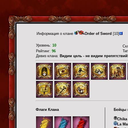
Информация о клане
Order of Sword
[10]
Уровень:
10
Ск
Рейтинг:
96
Ти
Девиз клана:
Видим цель - не видим препятствий
Флаги Клана
Бойцы 
Chika
La Ma