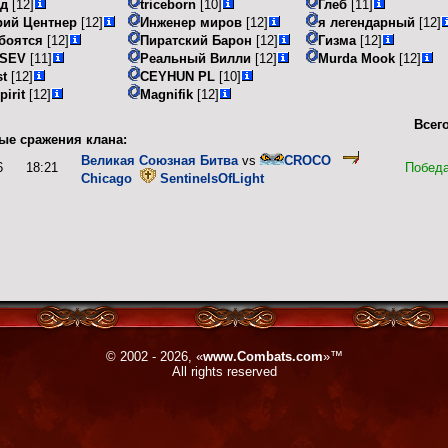
ад
[12]
triceborn
[10]
Глеб
[11]
рий Центнер
[12]
Инженер миров
[12]
я легендарный
[12]
боятся
[12]
Пиратский Барон
[12]
Гизма
[12]
-SEV
[11]
Реальный Вилли
[12]
Murda Mook
[12]
t
[12]
CEYHUN PL
[10]
pirit
[12]
Magnifik
[12]
Всего
ые сражения клана:
Великая Союзная Битва
vs
CROCO
6
18:21
Побед
Chicago
SentinelsOfLight
© 2002 - 2026, «
www.Combats.com
»™
All rights reserved