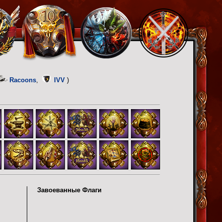
Racoons
,
IVV
)
Завоеванные Флаги