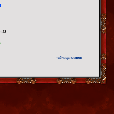
:
22
а
таблица кланов