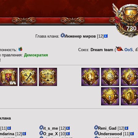
730
Глава клана:
Инженер миров
[12]
лонность:
Союз:
Dream team
(
OoS
,
п правления:
Демократия
!
клана
[11]
it_s_me
[12]
Reni_Gad
[12]
ndarina
[12]
O_pe_X
[10]
Underswood
[11]