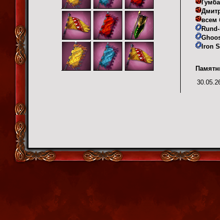
Гумб
Дмит
всем 
Rund
Ghoos
Iron S
Памятн
30.05.2